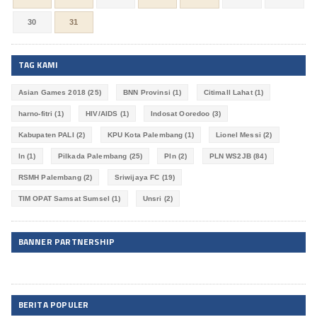
30
31
TAG KAMI
Asian Games 2018
(25)
BNN Provinsi
(1)
Citimall Lahat
(1)
harno-fitri
(1)
HIV/AIDS
(1)
Indosat Ooredoo
(3)
Kabupaten PALI
(2)
KPU Kota Palembang
(1)
Lionel Messi
(2)
ln
(1)
Pilkada Palembang
(25)
Pln
(2)
PLN WS2JB
(84)
RSMH Palembang
(2)
Sriwijaya FC
(19)
TIM OPAT Samsat Sumsel
(1)
Unsri
(2)
BANNER PARTNERSHIP
BERITA POPULER