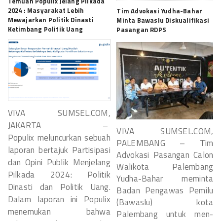
Temuan Populix Jelang Pilkada
2024 : Masyarakat Lebih
Tim Advokasi Yudha-Bahar
Mewajarkan Politik Dinasti
Minta Bawaslu Diskualifikasi
Ketimbang Politik Uang
Pasangan RDPS
VIVA SUMSEL.COM,
JAKARTA –
VIVA SUMSEL.COM,
Populix meluncurkan sebuah
PALEMBANG – Tim
laporan bertajuk Partisipasi
Advokasi Pasangan Calon
dan Opini Publik Menjelang
Walikota Palembang
Pilkada 2024: Politik
Yudha-Bahar meminta
Dinasti dan Politik Uang.
Badan Pengawas Pemilu
Dalam laporan ini Populix
(Bawaslu) kota
menemukan bahwa
Palembang untuk men-