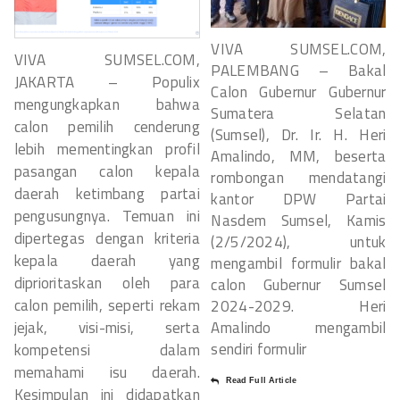
VIVA SUMSEL.COM,
VIVA SUMSEL.COM,
PALEMBANG – Bakal
JAKARTA – Populix
Calon Gubernur Gubernur
mengungkapkan bahwa
Sumatera Selatan
calon pemilih cenderung
(Sumsel), Dr. Ir. H. Heri
lebih mementingkan profil
Amalindo, MM, beserta
pasangan calon kepala
rombongan mendatangi
daerah ketimbang partai
kantor DPW Partai
pengusungnya. Temuan ini
Nasdem Sumsel, Kamis
dipertegas dengan kriteria
(2/5/2024), untuk
kepala daerah yang
mengambil formulir bakal
diprioritaskan oleh para
calon Gubernur Sumsel
calon pemilih, seperti rekam
2024-2029. Heri
Amalindo mengambil
jejak, visi-misi, serta
sendiri formulir
kompetensi dalam
memahami isu daerah.
Read Full Article
Kesimpulan ini didapatkan