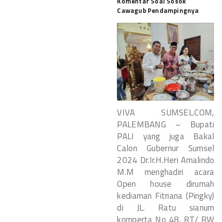
Komentar Soal Sosok
Cawagub Pendampingnya
VIVA SUMSEL.COM,
PALEMBANG – Bupati
PALI yang juga Bakal
Calon Gubernur Sumsel
2024 Dr.Ir.H.Heri Amalindo
M.M menghadiri acara
Open house dirumah
kediaman Fitriana (Pingky)
di JL. Ratu sianum
komperta No 48, RT/ RW