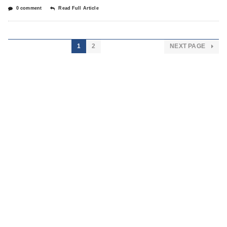
0 comment
Read Full Article
1
2
NEXT PAGE