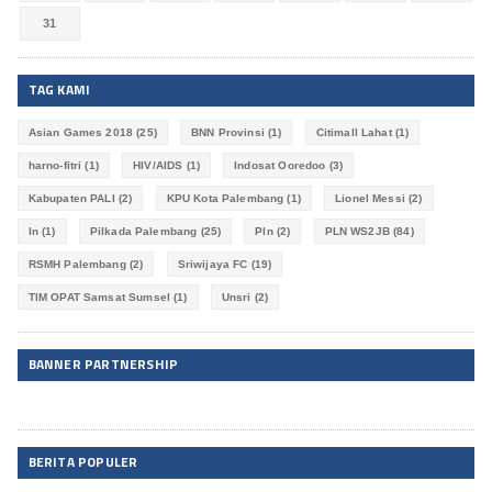
31
TAG KAMI
Asian Games 2018
(25)
BNN Provinsi
(1)
Citimall Lahat
(1)
harno-fitri
(1)
HIV/AIDS
(1)
Indosat Ooredoo
(3)
Kabupaten PALI
(2)
KPU Kota Palembang
(1)
Lionel Messi
(2)
ln
(1)
Pilkada Palembang
(25)
Pln
(2)
PLN WS2JB
(84)
RSMH Palembang
(2)
Sriwijaya FC
(19)
TIM OPAT Samsat Sumsel
(1)
Unsri
(2)
BANNER PARTNERSHIP
BERITA POPULER