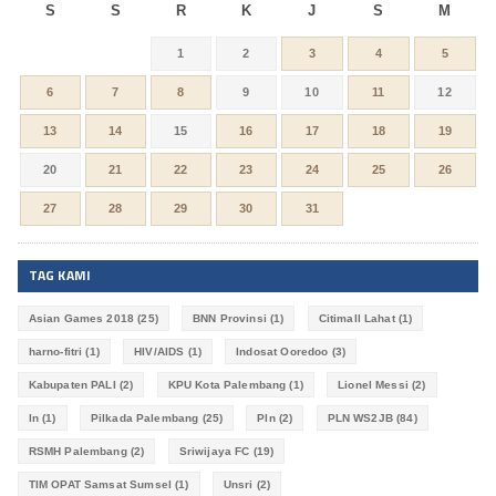
S
S
R
K
J
S
M
1
2
3
4
5
6
7
8
9
10
11
12
13
14
15
16
17
18
19
20
21
22
23
24
25
26
27
28
29
30
31
TAG KAMI
Asian Games 2018
(25)
BNN Provinsi
(1)
Citimall Lahat
(1)
harno-fitri
(1)
HIV/AIDS
(1)
Indosat Ooredoo
(3)
Kabupaten PALI
(2)
KPU Kota Palembang
(1)
Lionel Messi
(2)
ln
(1)
Pilkada Palembang
(25)
Pln
(2)
PLN WS2JB
(84)
RSMH Palembang
(2)
Sriwijaya FC
(19)
TIM OPAT Samsat Sumsel
(1)
Unsri
(2)