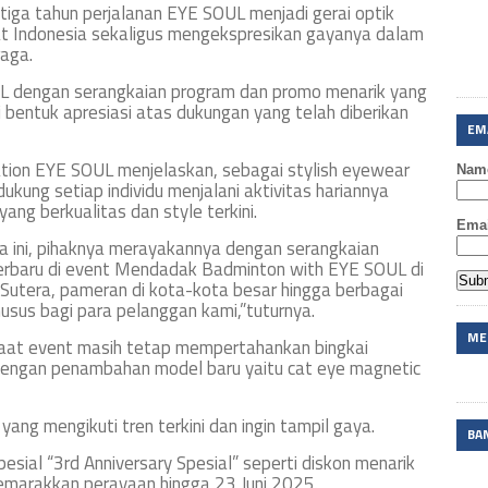
a tahun perjalanan EYE SOUL menjadi gerai optik
t Indonesia sekaligus mengekspresikan gayanya dalam
raga.
L dengan serangkaian program dan promo menarik yang
 bentuk apresiasi atas dukungan yang telah diberikan
EM
tion EYE SOUL menjelaskan, sebagai stylish eyewear
Nam
kung setiap individu menjalani aktivitas hariannya
g berkualitas dan style terkini.
Emai
ga ini, pihaknya merayakannya dengan serangkaian
 terbaru di event Mendadak Badminton with EYE SOUL di
utera, pameran di kota-kota besar hingga berbagai
sus bagi para pelanggan kami,”tuturnya.
ME
 saat event masih tetap mempertahankan bingkai
i dengan penambahan model baru yaitu cat eye magnetic
ang mengikuti tren terkini dan ingin tampil gaya.
BA
sial “3rd Anniversary Spesial” seperti diskon menarik
yemarakkan perayaan hingga 23 Juni 2025.