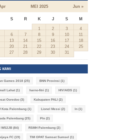
Apr
MEI 2025
Jun »
S
R
K
J
S
M
1
2
3
4
6
7
8
9
10
11
13
14
15
16
17
18
20
21
22
23
24
25
27
28
29
30
31
G KAMI
an Games 2018
(25)
BNN Provinsi
(1)
imall Lahat
(1)
harno-fitri
(1)
HIV/AIDS
(1)
osat Ooredoo
(3)
Kabupaten PALI
(2)
 Kota Palembang
(1)
Lionel Messi
(2)
ln
(1)
kada Palembang
(25)
Pln
(2)
N WS2JB
(84)
RSMH Palembang
(2)
wijaya FC
(19)
TIM OPAT Samsat Sumsel
(1)