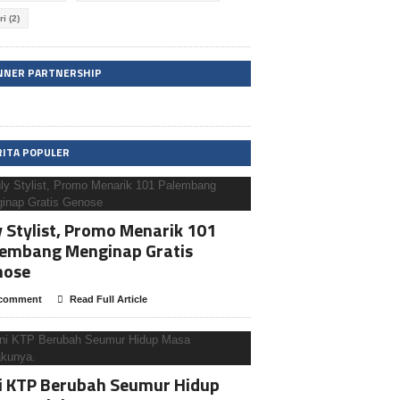
ri
(2)
NNER PARTNERSHIP
RITA POPULER
y Stylist, Promo Menarik 101
lembang Menginap Gratis
nose
comment
Read Full Article
i KTP Berubah Seumur Hidup