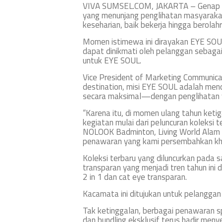
VIVA SUMSEL.COM, JAKARTA – Genap tig
yang menunjang penglihatan masyaraka
keseharian, baik bekerja hingga berolah
Momen istimewa ini dirayakan EYE SOU
dapat dinikmati oleh pelanggan sebagai
untuk EYE SOUL.
Vice President of Marketing Communica
destination, misi EYE SOUL adalah mendu
secara maksimal—dengan penglihatan yan
“Karena itu, di momen ulang tahun keti
kegiatan mulai dari peluncuran koleksi
NOLOOK Badminton, Living World Alam S
penawaran yang kami persembahkan khu
Koleksi terbaru yang diluncurkan pada
transparan yang menjadi tren tahun in
2 in 1 dan cat eye transparan.
Kacamata ini ditujukan untuk pelanggan y
Tak ketinggalan, berbagai penawaran spe
dan bundling eksklusif terus hadir men