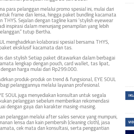
 para pelanggan melalui promo spesial ini, mulai dari
untuk frame dan lensa, hingga paket bundling kacamata
an THYS. Sejalan dengan tagline kami ‘stylish eyewear
adi inspirasi dalam menunjang penampilan yang lebih
elanggan.” tutup Bertha.
L menghadirkan kolaborasi spesial bersama THYS,
paket eksklusif kacamata dan tas.
tis dan stylish Setiap paket ditawarkan dalam berbagai
acamata lengkap dengan pouch, card wallet, tas lipat,
ia dengan harga mulai dari Rp299.000.
adirkan produk-produk on trend & fungsional, EYE SOUL
gi pelanggannya melalui layanan profesional.
YE SOUL juga menyediakan konsultan untuk segala
IK
ilakukan pelanggan sebelum memberikan rekomendasi
uai dengan gaya dan karakter masing-masing.
 pelanggan melalui after sales service yang mumpuni,
an lensa dan kain pembersih (cleaning cloth), jasa
VI
amata, cek mata dan konsultasi, serta penggantian