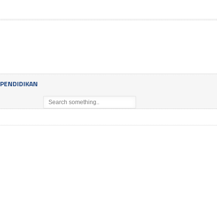
PENDIDIKAN
VIVA SUMSEL.COM, JAKARTA – Timnas bola voli putra Indonesia dapat undi