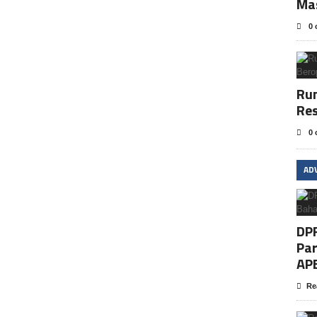
Ma
0 
Rum
Res
0 
AD
DP
Par
AP
Re