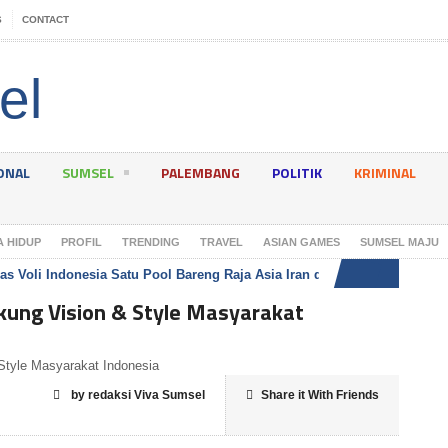
S
CONTACT
ONAL
SUMSEL
PALEMBANG
POLITIK
KRIMINAL
A HIDUP
PROFIL
TRENDING
TRAVEL
ASIAN GAMES
SUMSEL MAJU
as Voli Indonesia Satu Pool Bareng Raja Asia Iran di Asian Games 2026
ung Vision & Style Masyarakat
by redaksi Viva Sumsel
Share it With Friends