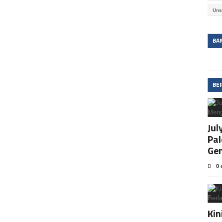
Uns
BA
BE
Jul
Pa
Ge
0 
Kin