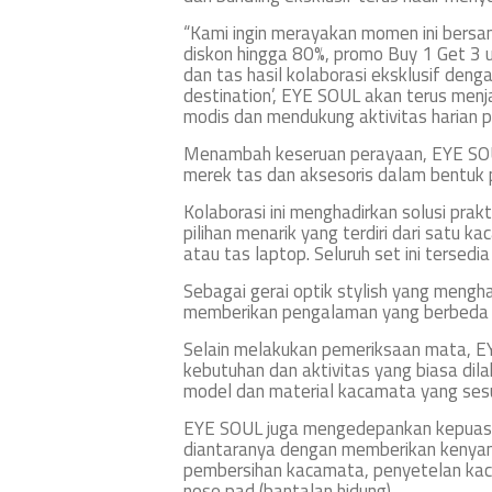
“Kami ingin merayakan momen ini bersama
diskon hingga 80%, promo Buy 1 Get 3 
dan tas hasil kolaborasi eksklusif deng
destination’, EYE SOUL akan terus menj
modis dan mendukung aktivitas harian p
Menambah keseruan perayaan, EYE SOU
merek tas dan aksesoris dalam bentuk 
Kolaborasi ini menghadirkan solusi prak
pilihan menarik yang terdiri dari satu k
atau tas laptop. Seluruh set ini tersed
Sebagai gerai optik stylish yang mengh
memberikan pengalaman yang berbeda ba
Selain melakukan pemeriksaan mata, E
kebutuhan dan aktivitas yang biasa d
model dan material kacamata yang ses
EYE SOUL juga mengedepankan kepuasan
diantaranya dengan memberikan kenyaman
pembersihan kacamata, penyetelan kac
nose pad (bantalan hidung).