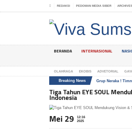
REDAKSI
PEDOMAN MEDIA SIBER
ARCHIVE
BERANDA
INTERNASIONAL
NASI
OLAHRAGA
EKOBIS
ADVETORIAL
GAY
Breaking News
Grup Neraka ! Timn
Tiga Tahun EYE SOUL Menduk
Indonesia
Mei 29
12:16
2025