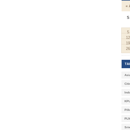
« 
S
5
12
19
26
TA
Asi
Cit
Ind
KPU
Pil
PL
Sri