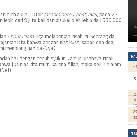
kan oleh akun TikTok
@jasminetourandtravel,
pada 27
lebih dari 9 juta kali dan disukai oleh lebih dari 550.000
dan
About Islam
juga melaporkan kisah ini. Seorang dai
ajarkan kita bahwa dengan niat kuat, sabar, dan doa,
emi menolong hamba-Nya”.
KA
badah haji dengan penuh syukur. Namun kisahnya tidak
ahwa jika niat kita murni karena Allah, maka seluruh alam
« 
(Net)
S
2
9
16
23
30
TA