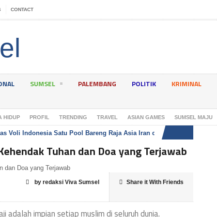
S
CONTACT
ONAL
SUMSEL
PALEMBANG
POLITIK
KRIMINAL
A HIDUP
PROFIL
TRENDING
TRAVEL
ASIAN GAMES
SUMSEL MAJU
as Voli Indonesia Satu Pool Bareng Raja Asia Iran di Asian Games 2026
l Kehendak Tuhan dan Doa yang Terjawab
by redaksi Viva Sumsel
Share it With Friends
 adalah impian setiap muslim di seluruh dunia.