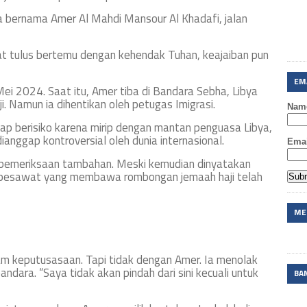
 bernama Amer Al Mahdi Mansour Al Khadafi, jalan
iat tulus bertemu dengan kehendak Tuhan, keajaiban pun
EM
Mei 2024. Saat itu, Amer tiba di Bandara Sebha, Libya
 Namun ia dihentikan oleh petugas Imigrasi.
Nam
ap berisiko karena mirip dengan mantan penguasa Libya,
nggap kontroversial oleh dunia internasional.
Emai
i pemeriksaan tambahan. Meski kemudian dinyatakan
—pesawat yang membawa rombongan jemaah haji telah
ME
m keputusasaan. Tapi tidak dengan Amer. Ia menolak
ndara. “Saya tidak akan pindah dari sini kecuali untuk
BA