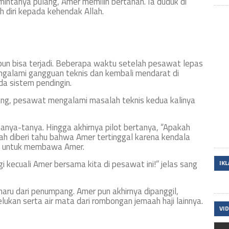
ntanya pulang, Amer memilih bertahan. Ia duduk di
 diri kepada kehendak Allah.
 pun bisa terjadi. Beberapa waktu setelah pesawat lepas
ngalami gangguan teknis dan kembali mendarat di
a sistem pendingin.
ng, pesawat mengalami masalah teknis kedua kalinya
anya-tanya. Hingga akhirnya pilot bertanya, “Apakah
lah diberi tahu bahwa Amer tertinggal karena kendala
an untuk membawa Amer.
 kecuali Amer bersama kita di pesawat ini!” jelas sang
IK
aru dari penumpang. Amer pun akhirnya dipanggil,
lukan serta air mata dari rombongan jemaah haji lainnya.
VI