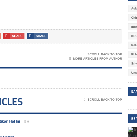
Asi
Cit
Ind
KPU
SHARE
SHARE
Pil
PL
SCROLL BACK TO TOP
MORE ARTICLES FROM AUTHOR
Sri
Uns
BA
ICLES
SCROLL BACK TO TOP
BE
ikan Hal Ini
0