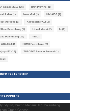
an Games 2018
(25)
BNN Provinsi
(1)
imall Lahat
(1)
harno-fitri
(1)
HIV/AIDS
(1)
osat Ooredoo
(3)
Kabupaten PALI
(2)
 Kota Palembang
(1)
Lionel Messi
(2)
ln
(1)
kada Palembang
(25)
Pln
(2)
N WS2JB
(84)
RSMH Palembang
(2)
wijaya FC
(19)
TIM OPAT Samsat Sumsel
(1)
ri
(2)
NNER PARTNERSHIP
RITA POPULER