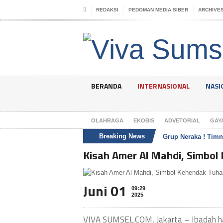
REDAKSI
PEDOMAN MEDIA SIBER
ARCHIVE
BERANDA
INTERNASIONAL
NASI
OLAHRAGA
EKOBIS
ADVETORIAL
GAY
Breaking News
Grup Neraka ! Timn
Kisah Amer Al Mahdi, Simbo
Juni 01
09:29
2025
VIVA SUMSEL.COM, Jakarta – Ibadah haji