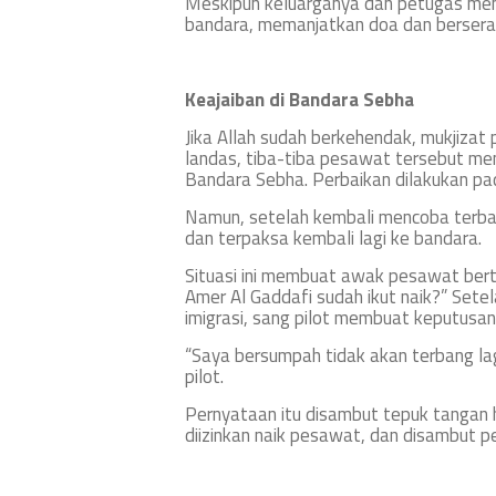
Meskipun keluarganya dan petugas memi
bandara, memanjatkan doa dan berserah
Keajaiban di Bandara Sebha
Jika Allah sudah berkehendak, mukjizat
landas, tiba-tiba pesawat tersebut me
Bandara Sebha. Perbaikan dilakukan pad
Namun, setelah kembali mencoba terba
dan terpaksa kembali lagi ke bandara.
Situasi ini membuat awak pesawat bert
Amer Al Gaddafi sudah ikut naik?” Sete
imigrasi, sang pilot membuat keputus
“Saya bersumpah tidak akan terbang lagi
pilot.
Pernyataan itu disambut tepuk tangan h
diizinkan naik pesawat, dan disambut pe