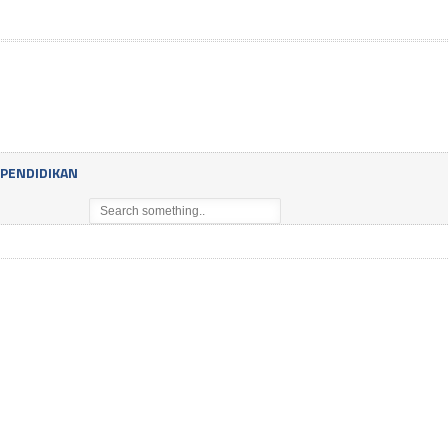
PENDIDIKAN
VIVA SUMSEL.COM, JAKARTA – Timnas bola voli putra Indonesia dapat undi