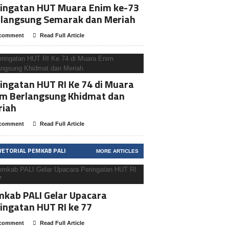
ringatan HUT Muara Enim ke-73
rlangsung Semarak dan Meriah
comment
Read Full Article
ingatan HUT RI Ke 74 di Muara
im Berlangsung Khidmat dan
riah
comment
Read Full Article
VETORIAL PEMKAB PALI
MORE ARTICLES
kab PALI Gelar Upacara
ingatan HUT RI ke 77
comment
Read Full Article