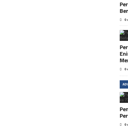
Pe
Be
0 
Per
En
Me
0 
AD
Pem
Per
0 