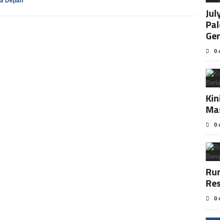
sa Depan
Jul
Pa
Ge
0 
Kin
Ma
0 
Rum
Res
0 