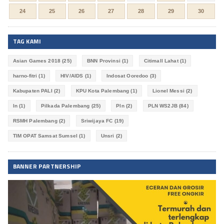
24
25
26
27
28
29
30
TAG KAMI
Asian Games 2018
(25)
BNN Provinsi
(1)
Citimall Lahat
(1)
harno-fitri
(1)
HIV/AIDS
(1)
Indosat Ooredoo
(3)
Kabupaten PALI
(2)
KPU Kota Palembang
(1)
Lionel Messi
(2)
ln
(1)
Pilkada Palembang
(25)
Pln
(2)
PLN WS2JB
(84)
RSMH Palembang
(2)
Sriwijaya FC
(19)
TIM OPAT Samsat Sumsel
(1)
Unsri
(2)
BANNER PARTNERSHIP