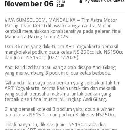
November 06
by redaksi Viva Sumsel
06:48
2025
VIVA SUMSEL.COM, MANDALIKA – Tim Astra Motor
Racing Team (ART) dibawah naungan Astra Motor
kembali menunjukkan konsistensinya pada gelaran final
Mandalika Racing Team 2025 .
Dari 3 kelas yang diikuti, tim ART Yogyakarta berhasil
mengkoleksi podium pada kelas NS 250cc lalu NS150cc
dan Junior NS150cc. (02/11/2025)
Andi Farid Izdihar atau yang akrab disapa Andi Gilang
yang menyumbang 3 podium di dua kelas berbeda.
“Alhamdulillah saya bisa berikan yang terbaik untuk tim
ART Yogyakarta, terima kasih untuk tim dan mekanik
yang sudah berusaha maksimal untuk berikan yang
terbaik diseri final musim ini,” ungkap Andi Gilang.
Gilang berhasil koleksi 3 podium yaitu double winner
pada kelas NS150cc dan podium 3 dikelas NS250cc.
Tidak hanya itu, dikelas Junior NS150cc ada dua