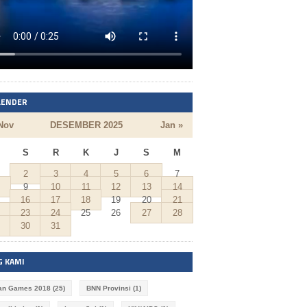
LENDER
Nov
DESEMBER 2025
Jan »
S
R
K
J
S
M
2
3
4
5
6
7
9
10
11
12
13
14
16
17
18
19
20
21
23
24
25
26
27
28
30
31
G KAMI
an Games 2018
(25)
BNN Provinsi
(1)