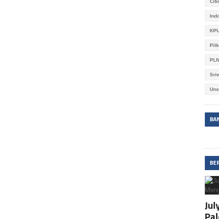
Cit
Ind
KPU
Pil
PL
Sri
Uns
BA
BE
Jul
Pa