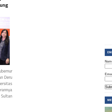
kung
EM
Nam
bernur
Emai
an Deru
rsitas
rannya
Sultan
ME