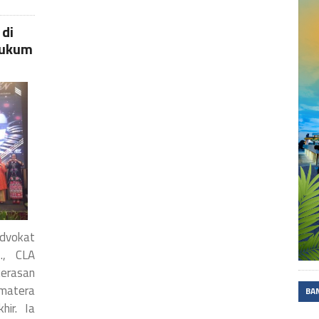
di
Hukum
dvokat
., CLA
erasan
matera
BA
hir. Ia