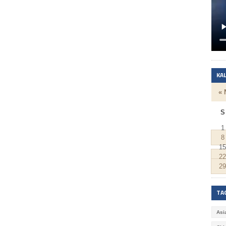
KA
« 
S
1
8
15
22
29
TA
Asi