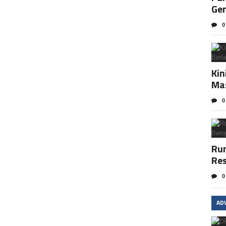
Ge
0
Kin
Ma
0
Rum
Res
0
AD