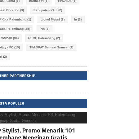
imall Lahat
(1)
harno-fitri
(1)
HIV/AIDS
(1)
osat Ooredoo
(3)
Kabupaten PALI
(2)
 Kota Palembang
(1)
Lionel Messi
(2)
ln
(1)
kada Palembang
(25)
Pln
(2)
N WS2JB
(84)
RSMH Palembang
(2)
wijaya FC
(19)
TIM OPAT Samsat Sumsel
(1)
ri
(2)
NNER PARTNERSHIP
RITA POPULER
y Stylist, Promo Menarik 101
lembang Menginap Gratis