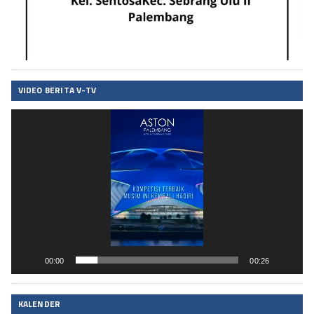
VIDEO BERITA V-TV
Pemutar
Video
00:00
00:26
KALENDER