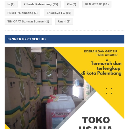
ln
(1)
Pilkada Palembang
(25)
Pln
(2)
PLN WS2JB
(84)
RSMH Palembang
(2)
Sriwijaya FC
(19)
TIM OPAT Samsat Sumsel
(1)
Unsri
(2)
BANNER PARTNERSHIP