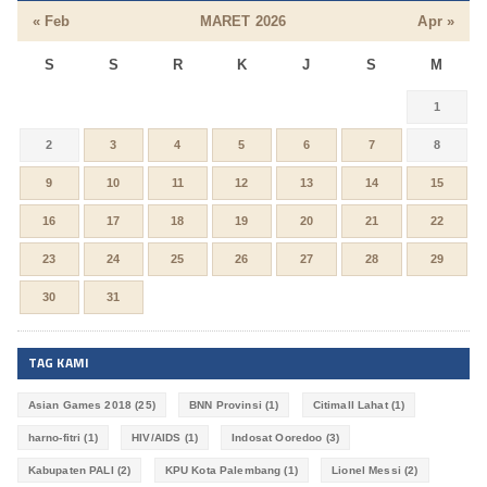
« Feb
MARET 2026
Apr »
S
S
R
K
J
S
M
1
2
3
4
5
6
7
8
9
10
11
12
13
14
15
16
17
18
19
20
21
22
23
24
25
26
27
28
29
30
31
TAG KAMI
Asian Games 2018
(25)
BNN Provinsi
(1)
Citimall Lahat
(1)
harno-fitri
(1)
HIV/AIDS
(1)
Indosat Ooredoo
(3)
Kabupaten PALI
(2)
KPU Kota Palembang
(1)
Lionel Messi
(2)