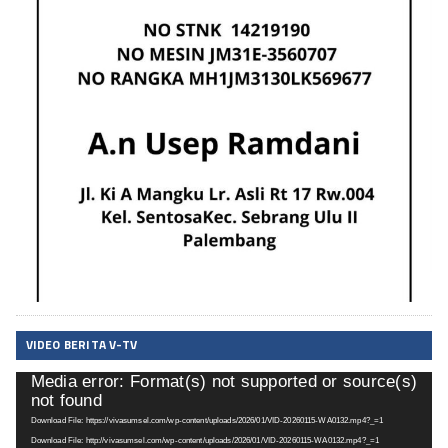
VIDEO BERITA V-TV
Media error: Format(s) not supported or source(s)
Pemutar
not found
Video
Download File: https://vivasumsel.com/wp-content/uploads/2026/01/VID-20260115-WA0132.mp4?_=1
Download File: http://vivasumsel.com/wp-content/uploads/2026/01/VID-20260115-WA0132.mp4?_=1