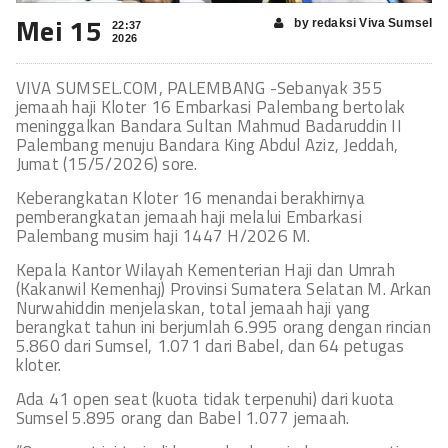
Mei 15
by redaksi Viva Sumsel
22:37
2026
VIVA SUMSEL.COM, PALEMBANG -Sebanyak 355
jemaah haji Kloter 16 Embarkasi Palembang bertolak
meninggalkan Bandara Sultan Mahmud Badaruddin II
Palembang menuju Bandara King Abdul Aziz, Jeddah,
Jumat (15/5/2026) sore.
Keberangkatan Kloter 16 menandai berakhirnya
pemberangkatan jemaah haji melalui Embarkasi
Palembang musim haji 1447 H/2026 M.
Kepala Kantor Wilayah Kementerian Haji dan Umrah
(Kakanwil Kemenhaj) Provinsi Sumatera Selatan M. Arkan
Nurwahiddin menjelaskan, total jemaah haji yang
berangkat tahun ini berjumlah 6.995 orang dengan rincian
5.860 dari Sumsel, 1.071 dari Babel, dan 64 petugas
kloter.
Ada 41 open seat (kuota tidak terpenuhi) dari kuota
Sumsel 5.895 orang dan Babel 1.077 jemaah.