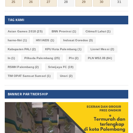
25
26
27
28
29
30
31
TAG KAMI
Asian Games 2018
(25)
BNN Provinsi
(1)
Citimall Lahat
(1)
harno-fitri
(1)
HIV/AIDS
(1)
Indosat Ooredoo
(3)
Kabupaten PALI
(2)
KPU Kota Palembang
(1)
Lionel Messi
(2)
ln
(1)
Pilkada Palembang
(25)
Pln
(2)
PLN WS2JB
(84)
RSMH Palembang
(2)
Sriwijaya FC
(19)
TIM OPAT Samsat Sumsel
(1)
Unsri
(2)
BANNER PARTNERSHIP