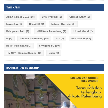
TAG KAMI
Asian Games 2018
(25)
BNN Provinsi
(1)
Citimall Lahat
(1)
harno-fitri
(1)
HIV/AIDS
(1)
Indosat Ooredoo
(3)
Kabupaten PALI
(2)
KPU Kota Palembang
(1)
Lionel Messi
(2)
ln
(1)
Pilkada Palembang
(25)
Pln
(2)
PLN WS2JB
(84)
RSMH Palembang
(2)
Sriwijaya FC
(19)
TIM OPAT Samsat Sumsel
(1)
Unsri
(2)
BANNER PARTNERSHIP