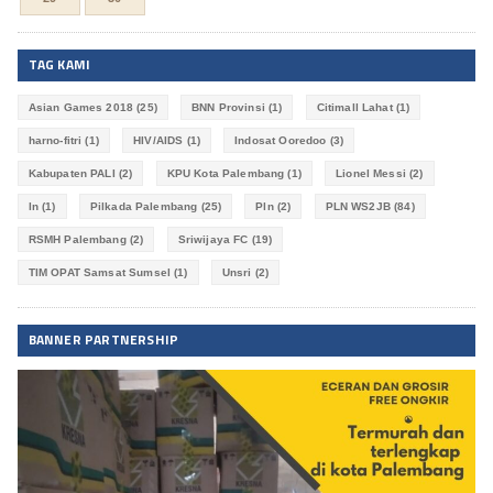
TAG KAMI
Asian Games 2018
(25)
BNN Provinsi
(1)
Citimall Lahat
(1)
harno-fitri
(1)
HIV/AIDS
(1)
Indosat Ooredoo
(3)
Kabupaten PALI
(2)
KPU Kota Palembang
(1)
Lionel Messi
(2)
ln
(1)
Pilkada Palembang
(25)
Pln
(2)
PLN WS2JB
(84)
RSMH Palembang
(2)
Sriwijaya FC
(19)
TIM OPAT Samsat Sumsel
(1)
Unsri
(2)
BANNER PARTNERSHIP