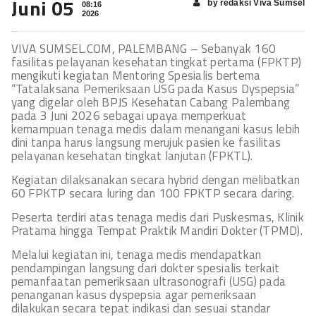
Juni 05
by redaksi Viva Sumsel
08:16
2026
VIVA SUMSEL.COM, PALEMBANG – Sebanyak 160
fasilitas pelayanan kesehatan tingkat pertama (FPKTP)
mengikuti kegiatan Mentoring Spesialis bertema
“Tatalaksana Pemeriksaan USG pada Kasus Dyspepsia”
yang digelar oleh BPJS Kesehatan Cabang Palembang
pada 3 Juni 2026 sebagai upaya memperkuat
kemampuan tenaga medis dalam menangani kasus lebih
dini tanpa harus langsung merujuk pasien ke fasilitas
pelayanan kesehatan tingkat lanjutan (FPKTL).
Kegiatan dilaksanakan secara hybrid dengan melibatkan
60 FPKTP secara luring dan 100 FPKTP secara daring.
Peserta terdiri atas tenaga medis dari Puskesmas, Klinik
Pratama hingga Tempat Praktik Mandiri Dokter (TPMD).
Melalui kegiatan ini, tenaga medis mendapatkan
pendampingan langsung dari dokter spesialis terkait
pemanfaatan pemeriksaan ultrasonografi (USG) pada
penanganan kasus dyspepsia agar pemeriksaan
dilakukan secara tepat indikasi dan sesuai standar