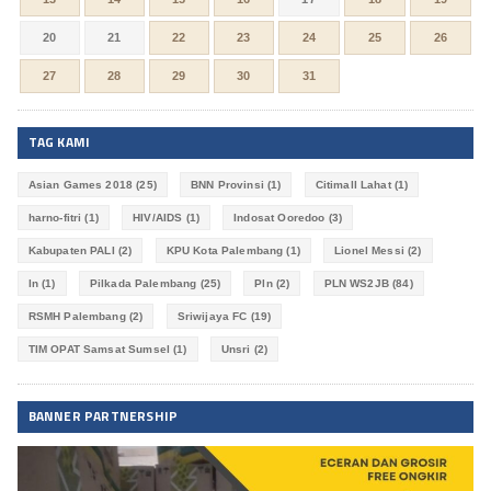
20
21
22
23
24
25
26
27
28
29
30
31
TAG KAMI
Asian Games 2018
(25)
BNN Provinsi
(1)
Citimall Lahat
(1)
harno-fitri
(1)
HIV/AIDS
(1)
Indosat Ooredoo
(3)
Kabupaten PALI
(2)
KPU Kota Palembang
(1)
Lionel Messi
(2)
ln
(1)
Pilkada Palembang
(25)
Pln
(2)
PLN WS2JB
(84)
RSMH Palembang
(2)
Sriwijaya FC
(19)
TIM OPAT Samsat Sumsel
(1)
Unsri
(2)
BANNER PARTNERSHIP