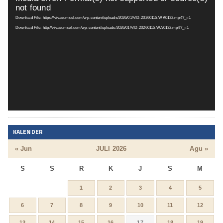
not found
Video
Download File: https://vivasumsel.com/wp-content/uploads/2026/01/VID-20260115-WA0132.mp4?_=1
Download File: http://vivasumsel.com/wp-content/uploads/2026/01/VID-20260115-WA0132.mp4?_=1
KALENDER
« Jun
JULI 2026
Agu »
S
S
R
K
J
S
M
1
2
3
4
5
6
7
8
9
10
11
12
13
14
15
16
17
18
19