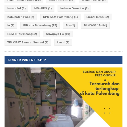
harno-fitri
(1)
HIV/AIDS
(1)
Indosat Ooredoo
(3)
Kabupaten PALI
(2)
KPU Kota Palembang
(1)
Lionel Messi
(2)
ln
(1)
Pilkada Palembang
(25)
Pln
(2)
PLN WS2JB
(84)
RSMH Palembang
(2)
Sriwijaya FC
(19)
TIM OPAT Samsat Sumsel
(1)
Unsri
(2)
BANNER PARTNERSHIP