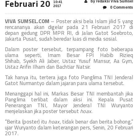
Februari 20
by redaksi Viva Sumsel
10:41
2017
0 Comments
VIVA SUMSEL.COM
– Poster aksi bela Islam jilid 5 yang
rencananya akan digelar pada 21 Februari 2017 di
depan gedung DPR MPR RI, di Jalan Gatot Soebroto,
Jakarta Pusat, sudah beredar luas di media sosial.
Dalam poster tersebut, terpampang foto beberapa
ulama seperti, Imam Besar FPI Habib Rizieq
Shihab, Syekh Ali Jaber, Ustaz Yusuf Mansur, Aa Gym,
Ustaz Arifin Ilham dan Bachtiar Natsir.
Tak hanya itu, tertera juga foto Panglima TNI Jenderal
Gatot Nurmantyo dalam jajaran para ulama tersebut.
Menanggapi hal ini, Markas Besar TNI membantah jika
Panglima terlibat dalam aksi ini. Kepala Pusat
Penerangan TNI, Mayor Jenderal TNI Wuryanto
menjelaskan jika poster tersebut
hoax.
“Berita (poster) itu
hoax,
tidak benar dan berita bohong,”
ujar Wuryanto dalam keterangan pers, Senin, 20 Februari
2017.