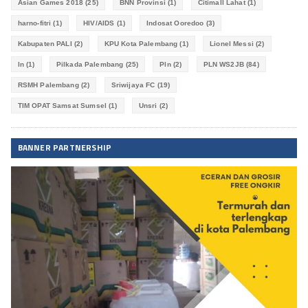
Asian Games 2018
(25)
BNN Provinsi
(1)
Citimall Lahat
(1)
harno-fitri
(1)
HIV/AIDS
(1)
Indosat Ooredoo
(3)
Kabupaten PALI
(2)
KPU Kota Palembang
(1)
Lionel Messi
(2)
ln
(1)
Pilkada Palembang
(25)
Pln
(2)
PLN WS2JB
(84)
RSMH Palembang
(2)
Sriwijaya FC
(19)
TIM OPAT Samsat Sumsel
(1)
Unsri
(2)
BANNER PARTNERSHIP