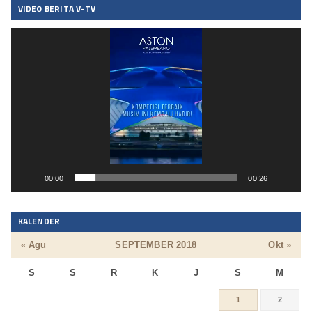
VIDEO BERITA V-TV
Pemutar
Video
00:00
00:26
KALENDER
« Agu
SEPTEMBER 2018
Okt »
S
S
R
K
J
S
M
1
2