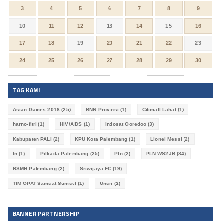
3
4
5
6
7
8
9
10
11
12
13
14
15
16
17
18
19
20
21
22
23
24
25
26
27
28
29
30
TAG KAMI
Asian Games 2018
(25)
BNN Provinsi
(1)
Citimall Lahat
(1)
harno-fitri
(1)
HIV/AIDS
(1)
Indosat Ooredoo
(3)
Kabupaten PALI
(2)
KPU Kota Palembang
(1)
Lionel Messi
(2)
ln
(1)
Pilkada Palembang
(25)
Pln
(2)
PLN WS2JB
(84)
RSMH Palembang
(2)
Sriwijaya FC
(19)
TIM OPAT Samsat Sumsel
(1)
Unsri
(2)
BANNER PARTNERSHIP