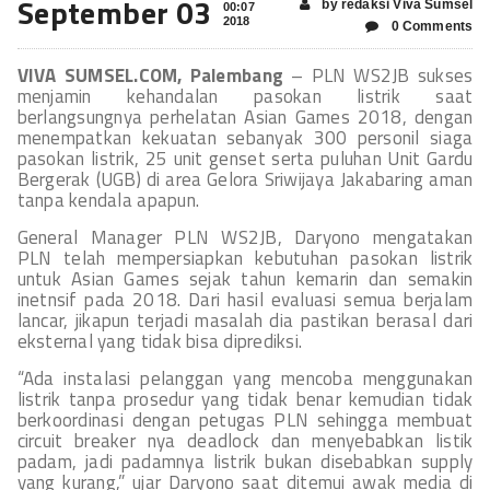
September 03
by redaksi Viva Sumsel
00:07
2018
0 Comments
VIVA SUMSEL.COM, Palembang
– PLN WS2JB sukses
menjamin kehandalan pasokan listrik saat
berlangsungnya perhelatan Asian Games 2018, dengan
menempatkan kekuatan sebanyak 300 personil siaga
pasokan listrik, 25 unit genset serta puluhan Unit Gardu
Bergerak (UGB) di area Gelora Sriwijaya Jakabaring aman
tanpa kendala apapun.
General Manager PLN WS2JB, Daryono mengatakan
PLN telah mempersiapkan kebutuhan pasokan listrik
untuk Asian Games sejak tahun kemarin dan semakin
inetnsif pada 2018. Dari hasil evaluasi semua berjalam
lancar, jikapun terjadi masalah dia pastikan berasal dari
eksternal yang tidak bisa diprediksi.‎
“Ada instalasi pelanggan yang mencoba menggunakan
listrik tanpa prosedur yang tidak benar kemudian tidak
berkoordinasi dengan petugas PLN sehingga membuat
circuit breaker nya deadlock dan menyebabkan listik
padam, jadi padamnya listrik bukan disebabkan supply
yang kurang,” ujar Daryono saat ditemui awak media di