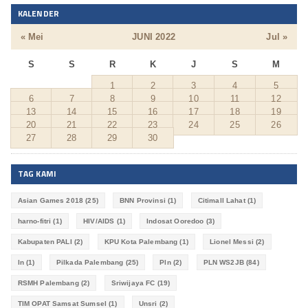
KALENDER
« Mei
JUNI 2022
Jul »
S
S
R
K
J
S
M
1
2
3
4
5
6
7
8
9
10
11
12
13
14
15
16
17
18
19
20
21
22
23
24
25
26
27
28
29
30
TAG KAMI
Asian Games 2018
(25)
BNN Provinsi
(1)
Citimall Lahat
(1)
harno-fitri
(1)
HIV/AIDS
(1)
Indosat Ooredoo
(3)
Kabupaten PALI
(2)
KPU Kota Palembang
(1)
Lionel Messi
(2)
ln
(1)
Pilkada Palembang
(25)
Pln
(2)
PLN WS2JB
(84)
RSMH Palembang
(2)
Sriwijaya FC
(19)
TIM OPAT Samsat Sumsel
(1)
Unsri
(2)