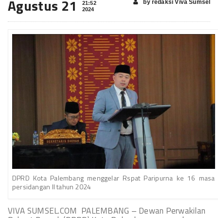
Agustus 21
by redaksi Viva Sumsel
21:52
2024
DPRD Kota Palembang menggelar Rspat Paripurna ke 16 masa
persidangan II tahun 2024
VIVA SUMSEL.COM PALEMBANG – Dewan Perwakilan