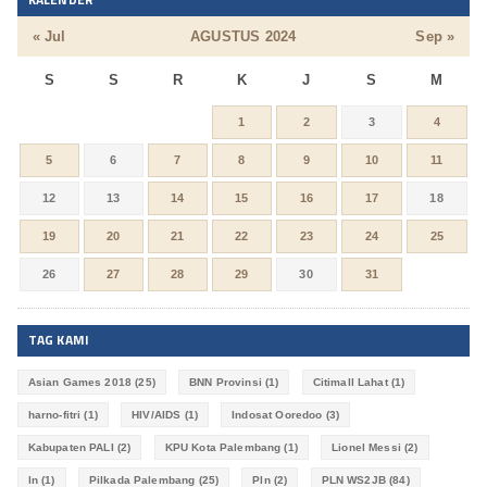
« Jul
AGUSTUS 2024
Sep »
S
S
R
K
J
S
M
1
2
3
4
5
6
7
8
9
10
11
12
13
14
15
16
17
18
19
20
21
22
23
24
25
26
27
28
29
30
31
TAG KAMI
Asian Games 2018
(25)
BNN Provinsi
(1)
Citimall Lahat
(1)
harno-fitri
(1)
HIV/AIDS
(1)
Indosat Ooredoo
(3)
Kabupaten PALI
(2)
KPU Kota Palembang
(1)
Lionel Messi
(2)
ln
(1)
Pilkada Palembang
(25)
Pln
(2)
PLN WS2JB
(84)