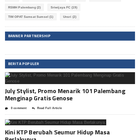
RSMH Palembang
(2)
Sriwijaya FC
(19)
TIM OPAT Samsat Sumsel
(1)
Unsri
(2)
BANNER PARTNERSHIP
BERITA POPULER
July Stylist, Promo Menarik 101 Palembang
Menginap Gratis Genose
0 comment
Read Full Article
Kini KTP Berubah Seumur Hidup Masa
Berlakunya.