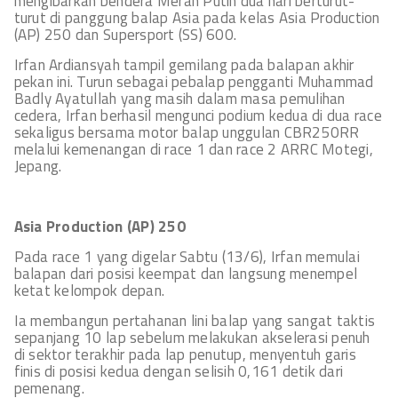
mengibarkan bendera Merah Putih dua hari berturut-
turut di panggung balap Asia pada kelas Asia Production
(AP) 250 dan Supersport (SS) 600.
Irfan Ardiansyah tampil gemilang pada balapan akhir
pekan ini. Turun sebagai pebalap pengganti Muhammad
Badly Ayatullah yang masih dalam masa pemulihan
cedera, Irfan berhasil mengunci podium kedua di dua race
sekaligus bersama motor balap unggulan CBR250RR
melalui kemenangan di race 1 dan race 2 ARRC Motegi,
Jepang.
Asia Production (AP) 250
Pada race 1 yang digelar Sabtu (13/6), Irfan memulai
balapan dari posisi keempat dan langsung menempel
ketat kelompok depan.
Ia membangun pertahanan lini balap yang sangat taktis
sepanjang 10 lap sebelum melakukan akselerasi penuh
di sektor terakhir pada lap penutup, menyentuh garis
finis di posisi kedua dengan selisih 0,161 detik dari
pemenang.