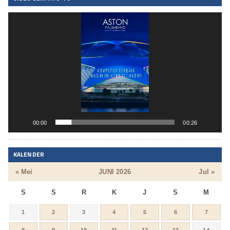
Pemutar
Video
00:00
00:26
KALENDER
« Mei
JUNI 2026
Jul »
S
S
R
K
J
S
M
1
2
3
4
5
6
7