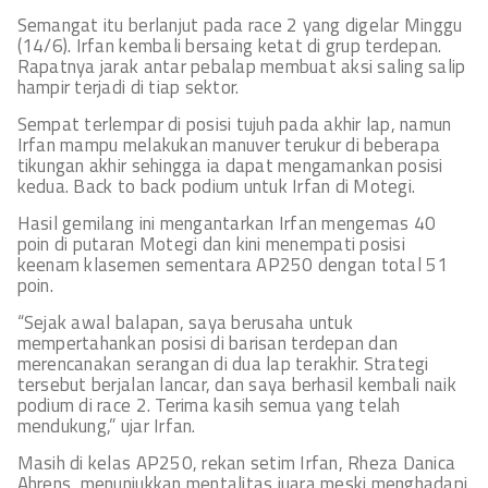
Semangat itu berlanjut pada race 2 yang digelar Minggu
(14/6). Irfan kembali bersaing ketat di grup terdepan.
Rapatnya jarak antar pebalap membuat aksi saling salip
hampir terjadi di tiap sektor.
Sempat terlempar di posisi tujuh pada akhir lap, namun
Irfan mampu melakukan manuver terukur di beberapa
tikungan akhir sehingga ia dapat mengamankan posisi
kedua. Back to back podium untuk Irfan di Motegi.
Hasil gemilang ini mengantarkan Irfan mengemas 40
poin di putaran Motegi dan kini menempati posisi
keenam klasemen sementara AP250 dengan total 51
poin.
“Sejak awal balapan, saya berusaha untuk
mempertahankan posisi di barisan terdepan dan
merencanakan serangan di dua lap terakhir. Strategi
tersebut berjalan lancar, dan saya berhasil kembali naik
podium di race 2. Terima kasih semua yang telah
mendukung,” ujar Irfan.
Masih di kelas AP250, rekan setim Irfan, Rheza Danica
Ahrens, menunjukkan mentalitas juara meski menghadapi