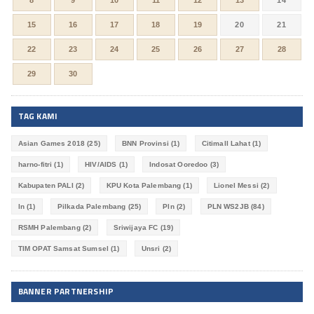
8
9
10
11
12
13
14
15
16
17
18
19
20
21
22
23
24
25
26
27
28
29
30
TAG KAMI
Asian Games 2018
(25)
BNN Provinsi
(1)
Citimall Lahat
(1)
harno-fitri
(1)
HIV/AIDS
(1)
Indosat Ooredoo
(3)
Kabupaten PALI
(2)
KPU Kota Palembang
(1)
Lionel Messi
(2)
ln
(1)
Pilkada Palembang
(25)
Pln
(2)
PLN WS2JB
(84)
RSMH Palembang
(2)
Sriwijaya FC
(19)
TIM OPAT Samsat Sumsel
(1)
Unsri
(2)
BANNER PARTNERSHIP