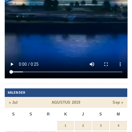
KALENDER
« Jul
AGUSTUS 2019
Sep »
S
S
R
K
J
S
M
1
2
3
4