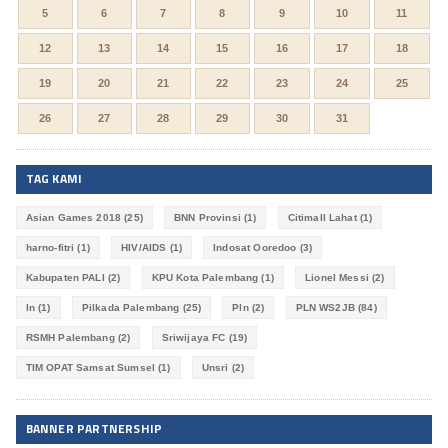
5
6
7
8
9
10
11
12
13
14
15
16
17
18
19
20
21
22
23
24
25
26
27
28
29
30
31
TAG KAMI
Asian Games 2018
(25)
BNN Provinsi
(1)
Citimall Lahat
(1)
harno-fitri
(1)
HIV/AIDS
(1)
Indosat Ooredoo
(3)
Kabupaten PALI
(2)
KPU Kota Palembang
(1)
Lionel Messi
(2)
ln
(1)
Pilkada Palembang
(25)
Pln
(2)
PLN WS2JB
(84)
RSMH Palembang
(2)
Sriwijaya FC
(19)
TIM OPAT Samsat Sumsel
(1)
Unsri
(2)
BANNER PARTNERSHIP