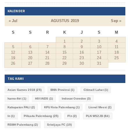
KALENDER
« Jul
AGUSTUS 2019
Sep »
S
S
R
K
J
S
M
1
2
3
4
5
6
7
8
9
10
11
12
13
14
15
16
17
18
19
20
21
22
23
24
25
26
27
28
29
30
31
TAG KAMI
Asian Games 2018
(25)
BNN Provinsi
(1)
Citimall Lahat
(1)
harno-fitri
(1)
HIV/AIDS
(1)
Indosat Ooredoo
(3)
Kabupaten PALI
(2)
KPU Kota Palembang
(1)
Lionel Messi
(2)
ln
(1)
Pilkada Palembang
(25)
Pln
(2)
PLN WS2JB
(84)
RSMH Palembang
(2)
Sriwijaya FC
(19)