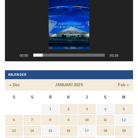
00:00
00:26
KALENDER
« Des
JANUARI 2025
Feb »
S
S
R
K
J
S
M
1
2
3
4
5
6
7
8
9
10
11
12
13
14
15
16
17
18
19