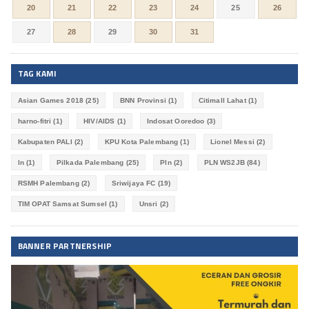
20
21
22
23
24
25
26
27
28
29
30
31
TAG KAMI
Asian Games 2018
(25)
BNN Provinsi
(1)
Citimall Lahat
(1)
harno-fitri
(1)
HIV/AIDS
(1)
Indosat Ooredoo
(3)
Kabupaten PALI
(2)
KPU Kota Palembang
(1)
Lionel Messi
(2)
ln
(1)
Pilkada Palembang
(25)
Pln
(2)
PLN WS2JB
(84)
RSMH Palembang
(2)
Sriwijaya FC
(19)
TIM OPAT Samsat Sumsel
(1)
Unsri
(2)
BANNER PARTNERSHIP