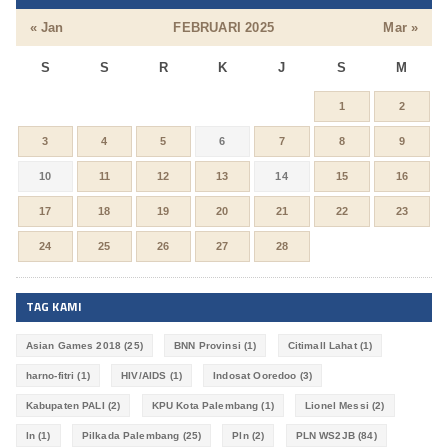
« Jan
FEBRUARI 2025
Mar »
S
S
R
K
J
S
M
1
2
3
4
5
6
7
8
9
10
11
12
13
14
15
16
17
18
19
20
21
22
23
24
25
26
27
28
TAG KAMI
Asian Games 2018
(25)
BNN Provinsi
(1)
Citimall Lahat
(1)
harno-fitri
(1)
HIV/AIDS
(1)
Indosat Ooredoo
(3)
Kabupaten PALI
(2)
KPU Kota Palembang
(1)
Lionel Messi
(2)
ln
(1)
Pilkada Palembang
(25)
Pln
(2)
PLN WS2JB
(84)