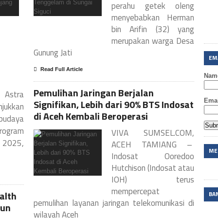
perahu getek oleng
menyebabkan Herman
bin Arifin (32) yang
merupakan warga Desa
Gunung Jati
EM
Read Full Article
Nam
Pemulihan Jaringan Berjalan
 Astra
Emai
Signifikan, Lebih dari 90% BTS Indosat
jukkan
di Aceh Kembali Beroperasi
budaya
rogram
VIVA SUMSEL.COM,
n 2025,
ACEH TAMIANG –
ME
Indosat Ooredoo
Hutchison (Indosat atau
IOH) terus
mempercepat
alth
BA
pemulihan layanan jaringan telekomunikasi di
iun
wilayah Aceh