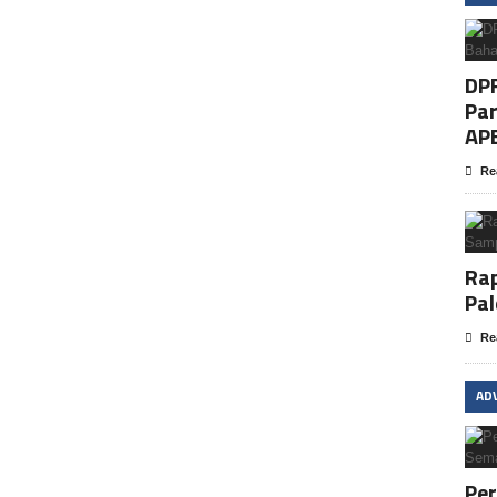
DP
Par
AP
Re
Rap
Pa
Re
AD
Pe