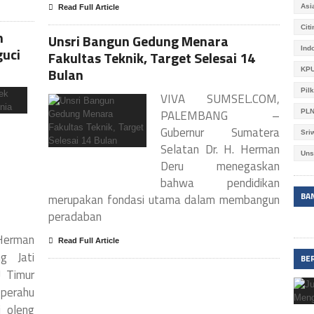
Asi
Read Full Article
Cit
n
Unsri Bangun Gedung Menara
guci
Ind
Fakultas Teknik, Target Selesai 14
Bulan
KPU
Pil
VIVA SUMSEL.COM,
PALEMBANG –
PL
Gubernur Sumatera
Sri
Selatan Dr. H. Herman
Uns
Deru menegaskan
bahwa pendidikan
BA
merupakan fondasi utama dalam membangun
peradaban
Herman
Read Full Article
g Jati
BE
 Timur
perahu
 oleng