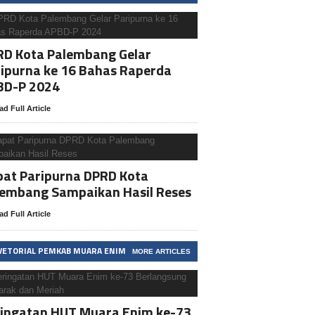
RD Kota Palembang Gelar
ipurna ke 16 Bahas Raperda
BD-P 2024
ad Full Article
at Paripurna DPRD Kota
lembang Sampaikan Hasil Reses
ad Full Article
VETORIAL PEMKAB MUARA ENIM
MORE ARTICLES
ringatan HUT Muara Enim ke-73