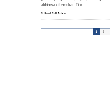
akhirnya ditemukan Tim
Read Full Article
1
2