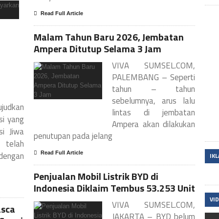
Read Full Article
Malam Tahun Baru 2026, Jembatan
Ampera Ditutup Selama 3 Jam
VIVA SUMSEL.COM,
PALEMBANG – Seperti
tahun – tahun
sebelumnya, arus lalu
judkan
lintas di jembatan
si yang
Ampera akan dilakukan
si Jiwa
penutupan pada jelang
) telah
dengan
Read Full Article
IK
Penjualan Mobil Listrik BYD di
Indonesia Diklaim Tembus 53.253 Unit
VI
VIVA SUMSEL.COM,
asca
JAKARTA – BYD belum