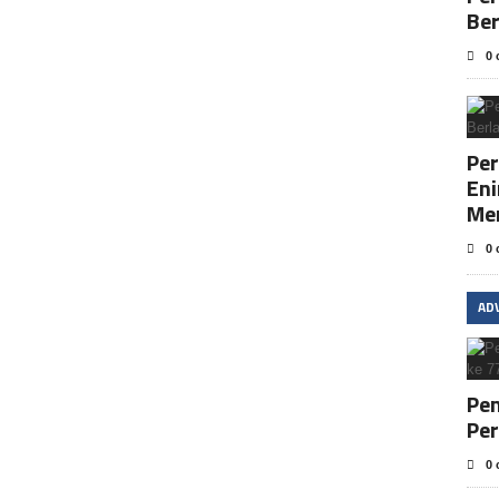
Be
0 
Per
En
Me
0 
AD
Pem
Per
0 