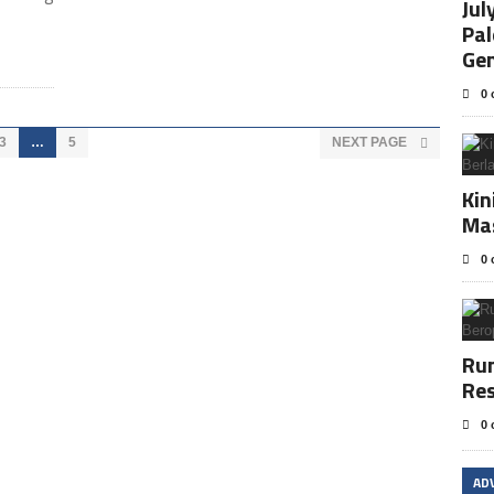
Jul
Pa
Ge
0 
3
…
5
NEXT PAGE
Kin
Ma
0 
Rum
Res
0 
AD