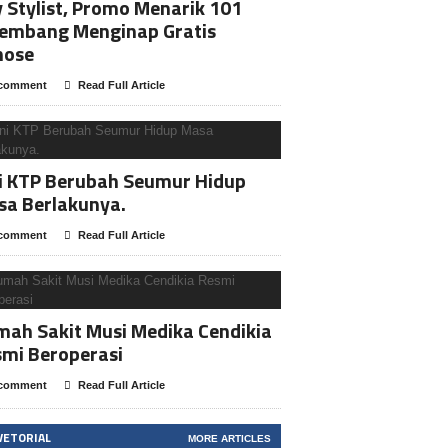
y Stylist, Promo Menarik 101
lembang Menginap Gratis
nose
comment
Read Full Article
i KTP Berubah Seumur Hidup
sa Berlakunya.
comment
Read Full Article
ah Sakit Musi Medika Cendikia
mi Beroperasi
comment
Read Full Article
VETORIAL
MORE ARTICLES