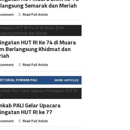
rlangsung Semarak dan Meriah
comment
Read Full Article
ingatan HUT RI Ke 74 di Muara
im Berlangsung Khidmat dan
riah
comment
Read Full Article
VETORIAL PEMKAB PALI
MORE ARTICLES
kab PALI Gelar Upacara
ingatan HUT RI ke 77
comment
Read Full Article