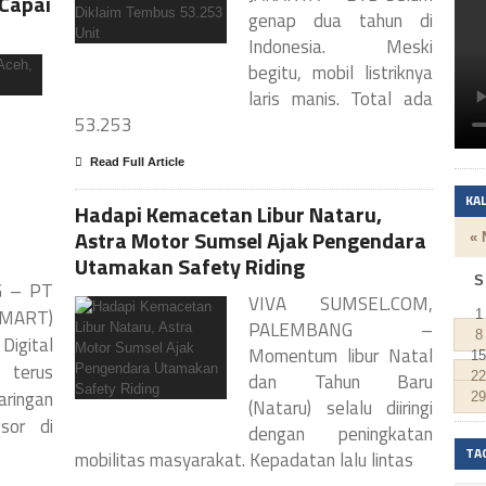
 Capai
genap dua tahun di
Indonesia. Meski
begitu, mobil listriknya
laris manis. Total ada
53.253
Read Full Article
KA
Hadapi Kemacetan Libur Nataru,
Astra Motor Sumsel Ajak Pengendara
« 
Utamakan Safety Riding
S
G – PT
VIVA SUMSEL.COM,
SMART)
1
PALEMBANG –
8
Digital
Momentum libur Natal
15
 terus
22
dan Tahun Baru
ingan
29
(Nataru) selalu diiringi
gsor di
dengan peningkatan
TA
mobilitas masyarakat. Kepadatan lalu lintas