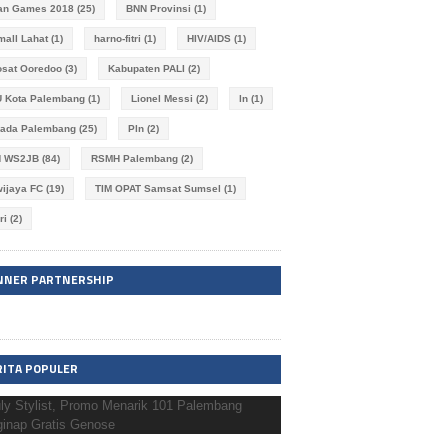
an Games 2018
(25)
BNN Provinsi
(1)
imall Lahat
(1)
harno-fitri
(1)
HIV/AIDS
(1)
osat Ooredoo
(3)
Kabupaten PALI
(2)
 Kota Palembang
(1)
Lionel Messi
(2)
ln
(1)
kada Palembang
(25)
Pln
(2)
N WS2JB
(84)
RSMH Palembang
(2)
wijaya FC
(19)
TIM OPAT Samsat Sumsel
(1)
ri
(2)
NNER PARTNERSHIP
RITA POPULER