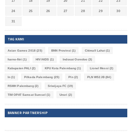
17
18
19
20
21
22
23
24
25
26
27
28
29
30
31
TAG KAMI
Asian Games 2018
(25)
BNN Provinsi
(1)
Citimall Lahat
(1)
harno-fitri
(1)
HIV/AIDS
(1)
Indosat Ooredoo
(3)
Kabupaten PALI
(2)
KPU Kota Palembang
(1)
Lionel Messi
(2)
ln
(1)
Pilkada Palembang
(25)
Pln
(2)
PLN WS2JB
(84)
RSMH Palembang
(2)
Sriwijaya FC
(19)
TIM OPAT Samsat Sumsel
(1)
Unsri
(2)
BANNER PARTNERSHIP