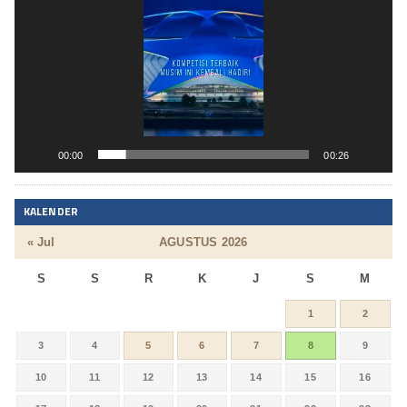
00:00
00:26
KALENDER
« Jul
AGUSTUS 2026
S
S
R
K
J
S
M
1
2
3
4
5
6
7
8
9
10
11
12
13
14
15
16