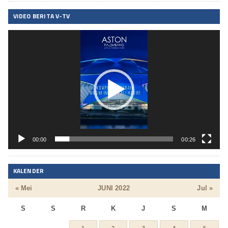
VIDEO BERITA V-TV
Pemutar
Video
00:00
00:26
KALENDER
« Mei
JUNI 2022
Jul »
S
S
R
K
J
S
M