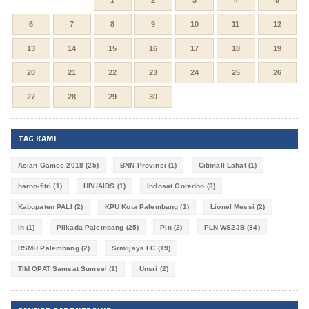
1
2
3
4
5
6
7
8
9
10
11
12
13
14
15
16
17
18
19
20
21
22
23
24
25
26
27
28
29
30
TAG KAMI
Asian Games 2018
(25)
BNN Provinsi
(1)
Citimall Lahat
(1)
harno-fitri
(1)
HIV/AIDS
(1)
Indosat Ooredoo
(3)
Kabupaten PALI
(2)
KPU Kota Palembang
(1)
Lionel Messi
(2)
ln
(1)
Pilkada Palembang
(25)
Pln
(2)
PLN WS2JB
(84)
RSMH Palembang
(2)
Sriwijaya FC
(19)
TIM OPAT Samsat Sumsel
(1)
Unsri
(2)