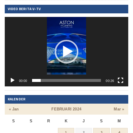
VIDEO BERITA V-TV
Pemutar
Video
00:00
00:26
KALENDER
« Jan
FEBRUARI 2024
Mar »
S
S
R
K
J
S
M
1
2
3
4