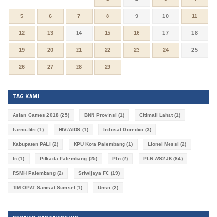
5
6
7
8
9
10
11
12
13
14
15
16
17
18
19
20
21
22
23
24
25
26
27
28
29
TAG KAMI
Asian Games 2018
(25)
BNN Provinsi
(1)
Citimall Lahat
(1)
harno-fitri
(1)
HIV/AIDS
(1)
Indosat Ooredoo
(3)
Kabupaten PALI
(2)
KPU Kota Palembang
(1)
Lionel Messi
(2)
ln
(1)
Pilkada Palembang
(25)
Pln
(2)
PLN WS2JB
(84)
RSMH Palembang
(2)
Sriwijaya FC
(19)
TIM OPAT Samsat Sumsel
(1)
Unsri
(2)