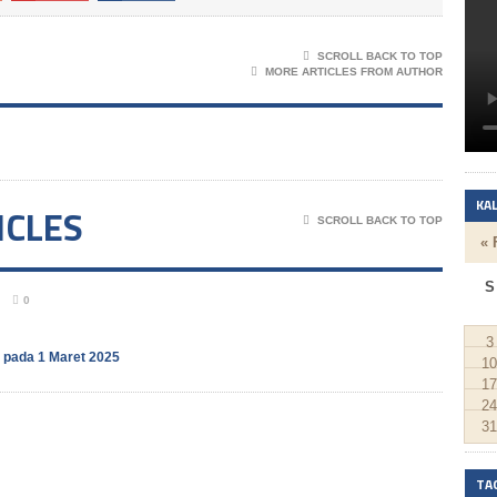
SCROLL BACK TO TOP
MORE ARTICLES FROM AUTHOR
KA
ICLES
SCROLL BACK TO TOP
« 
S
0
3
 pada 1 Maret 2025
10
17
24
31
TA