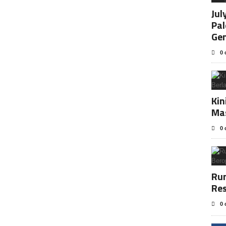
Jul
Pa
Ge
0 
Kin
Ma
0 
Rum
Res
0 