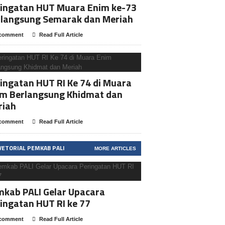
ringatan HUT Muara Enim ke-73
rlangsung Semarak dan Meriah
comment
Read Full Article
ingatan HUT RI Ke 74 di Muara
im Berlangsung Khidmat dan
riah
comment
Read Full Article
VETORIAL PEMKAB PALI
MORE ARTICLES
kab PALI Gelar Upacara
ingatan HUT RI ke 77
comment
Read Full Article