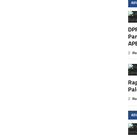
AD
DP
Par
AP
Re
Rap
Pa
Re
AD