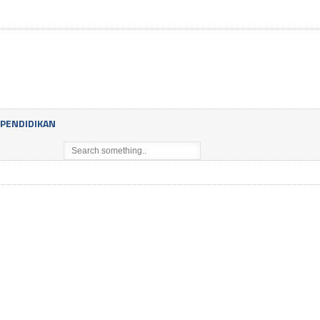
PENDIDIKAN
EL.COM, CIKARANG – PT Astra Honda Motor (AHM) resmi menutup The 17th As