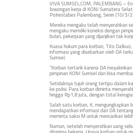
VIVA SUMSEL.COM, PALEMBANG – Enam 
lowongan kerja di KONI Sumatera Selat
Polrestabes Palembang, Senin (10/3/2
Mereka mengaku telah menyerahkan sej
mengaku memiliki koneksi dengan pimp
bulan, pekerjaan yang dijanjikan tak kun
Kuasa hukum para korban, Tito Dalkuci
informasi yang disebarkan oleh DA terk
Sumsel.
“Korban tertarik karena DA meyakinkan
pimpinan KONI Sumsel dan bisa membantu
Setidaknya tujuh orang tertipu dalam k
ke polisi. Para korban diminta menyerah
hingga Rp1,8 juta, dengan total kerugi
Salah satu korban, K, mengungkapkan 
mendapatkan informasi dari DA tentang
meminta saksi M untuk mencarikan lebih
Namun, setelah menyerahkan uang sebaga
diterima bekerja. Upaya korban untuk