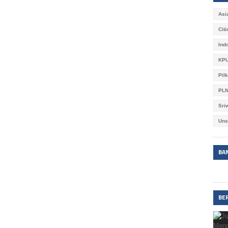
Asi
Cit
Ind
KPU
Pil
PL
Sri
Uns
BA
BE