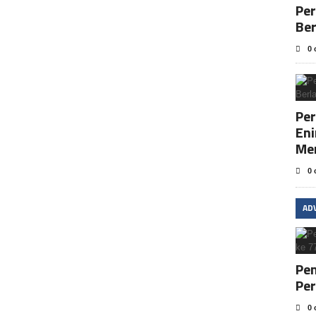
Pe
Be
0 
Per
En
Me
0 
AD
Pem
Per
0 