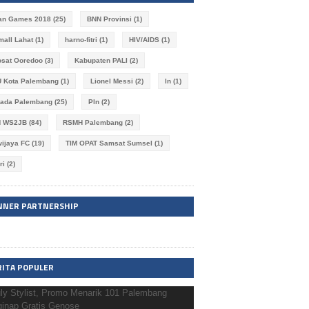
an Games 2018
(25)
BNN Provinsi
(1)
imall Lahat
(1)
harno-fitri
(1)
HIV/AIDS
(1)
osat Ooredoo
(3)
Kabupaten PALI
(2)
 Kota Palembang
(1)
Lionel Messi
(2)
ln
(1)
kada Palembang
(25)
Pln
(2)
N WS2JB
(84)
RSMH Palembang
(2)
wijaya FC
(19)
TIM OPAT Samsat Sumsel
(1)
ri
(2)
NNER PARTNERSHIP
RITA POPULER