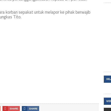
para korban sepakat untuk melapor ke pihak berwajib
pungkas Tito.
IK
VI
SHARE
SHARE