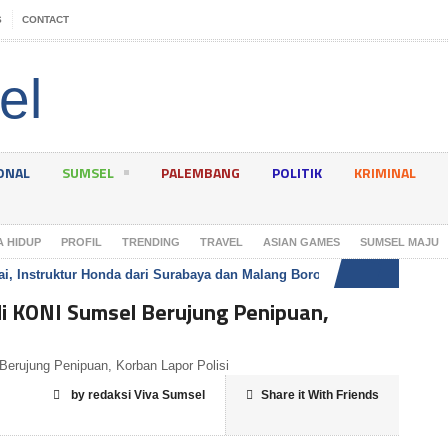
S
CONTACT
ONAL
SUMSEL
PALEMBANG
POLITIK
KRIMINAL
A HIDUP
PROFIL
TRENDING
TRAVEL
ASIAN GAMES
SUMSEL MAJU
i, Instruktur Honda dari Surabaya dan Malang Borong Juara
VIVA SUMS
di KONI Sumsel Berujung Penipuan,
by redaksi Viva Sumsel
Share it With Friends