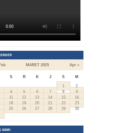
LENDER
Feb
MARET 2025
Apr »
S
R
K
J
S
M
1
2
4
5
6
7
8
9
11
12
13
14
15
16
18
19
20
21
22
23
25
26
27
28
29
30
G KAMI