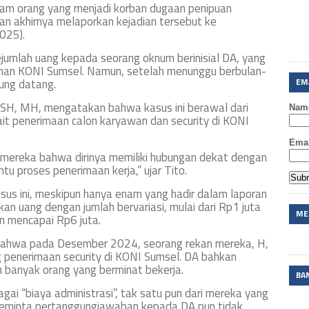
orang yang menjadi korban dugaan penipuan
an akhirnya melaporkan kejadian tersebut ke
025).
umlah uang kepada seorang oknum berinisial DA, yang
inan KONI Sumsel. Namun, setelah menunggu berbulan-
jung datang.
EM
, SH, MH, mengatakan bahwa kasus ini berawal dari
Nam
ait penerimaan calon karyawan dan security di KONI
Emai
 mereka bahwa dirinya memiliki hubungan dekat dengan
 proses penerimaan kerja,” ujar Tito.
asus ini, meskipun hanya enam yang hadir dalam laporan
kan uang dengan jumlah bervariasi, mulai dari Rp1 juta
ME
an mencapai Rp6 juta.
bahwa pada Desember 2024, seorang rekan mereka, H,
 penerimaan security di KONI Sumsel. DA bahkan
 banyak orang yang berminat bekerja.
BA
i “biaya administrasi”, tak satu pun dari mereka yang
 meminta pertanggungjawaban kepada DA pun tidak