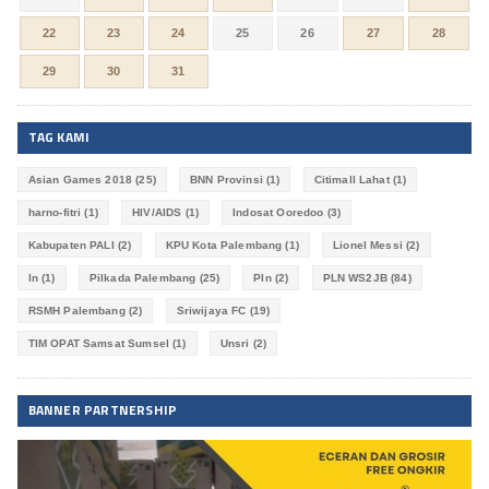
22
23
24
25
26
27
28
29
30
31
TAG KAMI
Asian Games 2018
(25)
BNN Provinsi
(1)
Citimall Lahat
(1)
harno-fitri
(1)
HIV/AIDS
(1)
Indosat Ooredoo
(3)
Kabupaten PALI
(2)
KPU Kota Palembang
(1)
Lionel Messi
(2)
ln
(1)
Pilkada Palembang
(25)
Pln
(2)
PLN WS2JB
(84)
RSMH Palembang
(2)
Sriwijaya FC
(19)
TIM OPAT Samsat Sumsel
(1)
Unsri
(2)
BANNER PARTNERSHIP