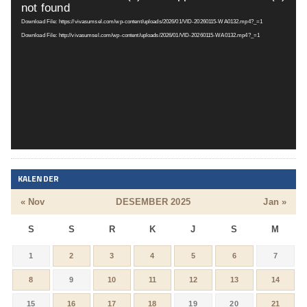
not found
Video
Download File: https://vivasumsel.com/wp-content/uploads/2026/01/VID-20260115-WA0132.mp4?_=1
Download File: http://vivasumsel.com/wp-content/uploads/2026/01/VID-20260115-WA0132.mp4?_=1
KALENDER
« Nov
DESEMBER 2025
Jan »
S
S
R
K
J
S
M
1
2
3
4
5
6
7
8
9
10
11
12
13
14
15
16
17
18
19
20
21