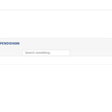
PENDIDIKAN
an
VIVA SUMSEL.COM, JAKARTA – Menyambut Hari Kemerdekaan, semangat “m