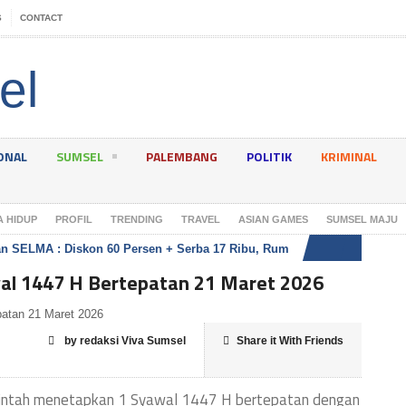
S
CONTACT
ONAL
SUMSEL
PALEMBANG
POLITIK
KRIMINAL
A HIDUP
PROFIL
TRENDING
TRAVEL
ASIAN GAMES
SUMSEL MAJU
 SELMA : Diskon 60 Persen + Serba 17 Ribu, Rumah Rapi Dompet Am
al 1447 H Bertepatan 21 Maret 2026
by redaksi Viva Sumsel
Share it With Friends
ntah menetapkan 1 Syawal 1447 H bertepatan dengan