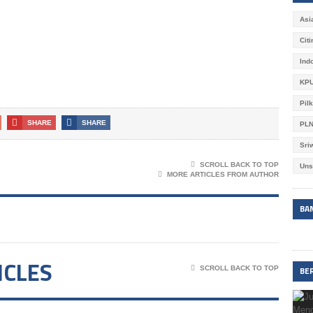
Asi
Cit
Ind
KPU
Pil
SHARE
SHARE
PL
Sri
SCROLL BACK TO TOP
Uns
MORE ARTICLES FROM AUTHOR
BA
ICLES
BE
SCROLL BACK TO TOP