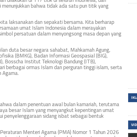
ah dilakukan di 117 titik di seluruh Indonesia, dan
si menunjukkan bahwa tidak ada satu pun titik yang
 kita laksanakan dan sepakati bersama. Kita berharap
bersamaan umat Islam Indonesia dalam merayakan
adi simbol persatuan dalam menyongsong masa depan yang
rwakilan duta besar negara sahabat, Mahkamah Agung,
fisika (BMKG), Badan Informasi Geospasial (BIG),
), Bosscha Institut Teknologi Bandung (ITB),
ari berbagai ormas Islam dan perguran tinggi islam, serta
n Agama.
IK
ahwa dalam penentuan awal bulan kamariah, terutama
 raya besar Islam yang menyangkut kepentingan umat
lui penyelenggaraan sidang isbat sebagai bentuk
VI
 Peraturan Menteri Agama (PMA) Nomor 1 Tahun 2026