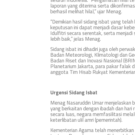
seluruh Indonesia. “Pengamatan hilal tel
laporan yang diterima serta dikonfirma
berhasil melihat hilal,” ujar Menag.
“Demikian hasil sidang isbat yang telah
keputusan ini dapat menjadi dasar ke
Idulfitri secara serentak, serta menj
lebih baik,” jelas Menag.
Sidang isbat ini dihadiri juga oleh pe
Badan Meteorologi, Klimatologi dan Geo
Badan Riset dan Inovasi Nasional (BRIN
Planetarium Jakarta, para pakar falak d
anggota Tim Hisab Rukyat Kementeria
Urgensi Sidang Isbat
Menag Nasaruddin Umar menjelaskan b
yang berkaitan dengan ibadah dan hari
secara luas, negara memfasilitasi mela
keterlibatan ulil amri (pemerintah).
Kementerian Agama telah menerbitkan