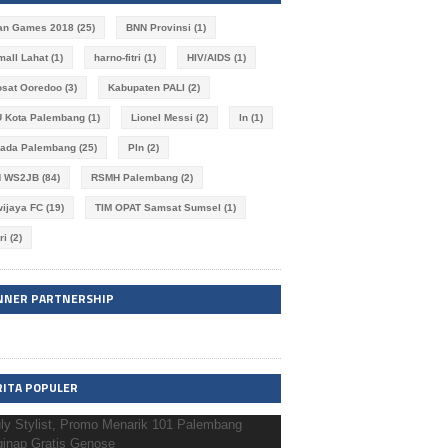
an Games 2018
(25)
BNN Provinsi
(1)
imall Lahat
(1)
harno-fitri
(1)
HIV/AIDS
(1)
osat Ooredoo
(3)
Kabupaten PALI
(2)
 Kota Palembang
(1)
Lionel Messi
(2)
ln
(1)
kada Palembang
(25)
Pln
(2)
N WS2JB
(84)
RSMH Palembang
(2)
wijaya FC
(19)
TIM OPAT Samsat Sumsel
(1)
ri
(2)
NNER PARTNERSHIP
RITA POPULER