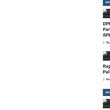
AD
DP
Par
AP
Re
Rap
Pa
Re
AD