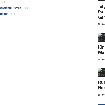
0
Jul
angunan Proyek
0
Pa
ibakar
0
Ge
0 
Kin
Ma
0 
Rum
Res
0 