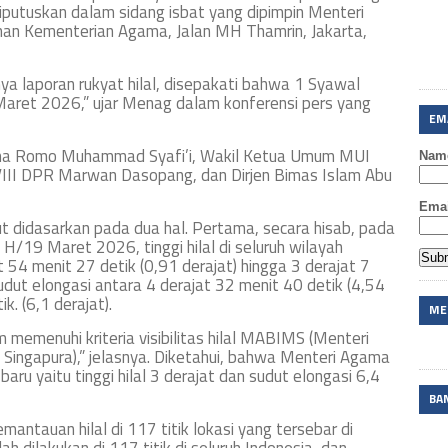
iputuskan dalam sidang isbat yang dipimpin Menteri
nan Kementerian Agama, Jalan MH Thamrin, Jakarta,
ya laporan rukyat hilal, disepakati bahwa 1 Syawal
 Maret 2026,” ujar Menag dalam konferensi pers yang
EM
ama Romo Muhammad Syafi’i, Wakil Ketua Umum MUI
Nam
VIII DPR Marwan Dasopang, dan Dirjen Bimas Islam Abu
Emai
 didasarkan pada dua hal. Pertama, secara hisab, pada
/19 Maret 2026, tinggi hilal di seluruh wilayah
 54 menit 27 detik (0,91 derajat) hingga 3 derajat 7
udut elongasi antara 4 derajat 32 menit 40 detik (4,54
k. (6,1 derajat).
ME
um memenuhi kriteria visibilitas hilal MABIMS (Menteri
 Singapura),” jelasnya. Diketahui, bahwa Menteri Agama
u yaitu tinggi hilal 3 derajat dan sudut elongasi 6,4
BA
mantauan hilal di 117 titik lokasi yang tersebar di