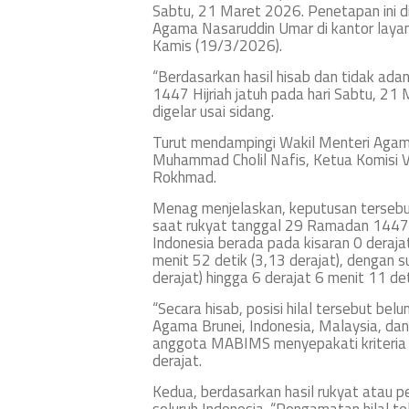
Sabtu, 21 Maret 2026. Penetapan ini d
Agama Nasaruddin Umar di kantor laya
Kamis (19/3/2026).
“Berdasarkan hasil hisab dan tidak adan
1447 Hijriah jatuh pada hari Sabtu, 21
digelar usai sidang.
Turut mendampingi Wakil Menteri Ag
Muhammad Cholil Nafis, Ketua Komisi 
Rokhmad.
Menag menjelaskan, keputusan tersebut
saat rukyat tanggal 29 Ramadan 1447 H
Indonesia berada pada kisaran 0 derajat
menit 52 detik (3,13 derajat), dengan s
derajat) hingga 6 derajat 6 menit 11 deti
“Secara hisab, posisi hilal tersebut bel
Agama Brunei, Indonesia, Malaysia, dan
anggota MABIMS menyepakati kriteria bar
derajat.
Kedua, berdasarkan hasil rukyat atau pe