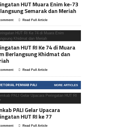
ringatan HUT Muara Enim ke-73
rlangsung Semarak dan Meriah
comment
Read Full Article
ingatan HUT RI Ke 74 di Muara
im Berlangsung Khidmat dan
riah
comment
Read Full Article
VETORIAL PEMKAB PALI
MORE ARTICLES
kab PALI Gelar Upacara
ingatan HUT RI ke 77
comment
Read Full Article