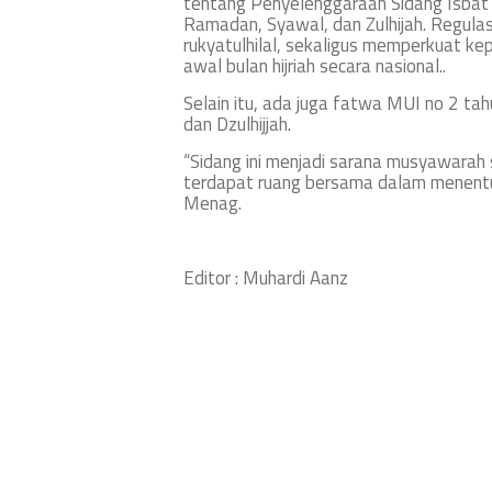
tentang Penyelenggaraan Sidang Isbat
Ramadan, Syawal, dan Zulhijah. Regulas
rukyatulhilal, sekaligus memperkuat ke
awal bulan hijriah secara nasional..
Selain itu, ada juga fatwa MUI no 2 
dan Dzulhijjah.
“Sidang ini menjadi sarana musyawarah
terdapat ruang bersama dalam menentu
Menag.
Editor : Muhardi Aanz