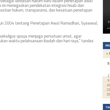
 sebagai landasan hukum baru dalam penetapan awal
i ini menegaskan pendekatan integrasi hisab dan
pastian hukum, transparansi, dan kesatuan penetapan
tahun 2004 tentang Penetapan Awal Ramadhan, Syawwal,
 sekaligus upaya menjaga persatuan umat, agar
kan waktu pelaksanaan ibadah dan hari raya,” tandas
KA
« 
S
2
9
16
23
30
TA