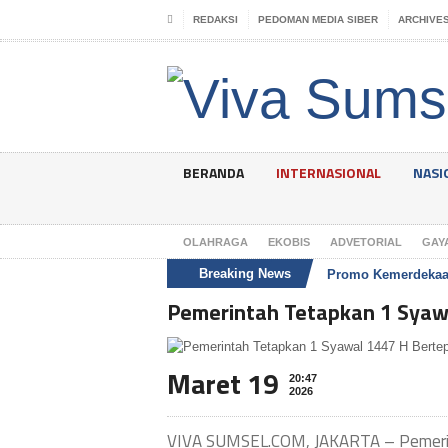
REDAKSI
PEDOMAN MEDIA SIBER
ARCHIVE
BERANDA
INTERNASIONAL
NASI
OLAHRAGA
EKOBIS
ADVETORIAL
GAY
Breaking News
Promo Kemerdekaan
Pemerintah Tetapkan 1 Syaw
Maret 19
20:47
2026
VIVA SUMSEL.COM, JAKARTA – Pemeri