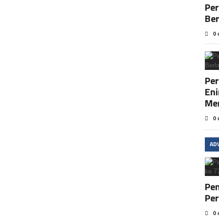
Pe
Be
0 
Per
En
Me
0 
AD
Pem
Per
0 