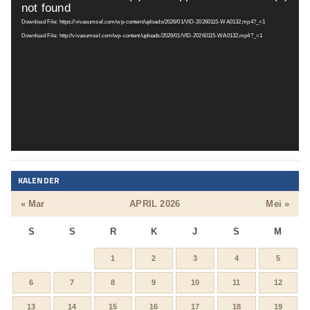
not found
Video
Download File: https://vivasumsel.com/wp-content/uploads/2026/01/VID-20260115-WA0132.mp4?_=1
Download File: http://vivasumsel.com/wp-content/uploads/2026/01/VID-20260115-WA0132.mp4?_=1
KALENDER
« Mar
APRIL 2026
Mei »
S
S
R
K
J
S
M
1
2
3
4
5
6
7
8
9
10
11
12
13
14
15
16
17
18
19