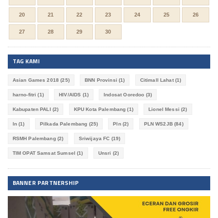
20
21
22
23
24
25
26
27
28
29
30
TAG KAMI
Asian Games 2018
(25)
BNN Provinsi
(1)
Citimall Lahat
(1)
harno-fitri
(1)
HIV/AIDS
(1)
Indosat Ooredoo
(3)
Kabupaten PALI
(2)
KPU Kota Palembang
(1)
Lionel Messi
(2)
ln
(1)
Pilkada Palembang
(25)
Pln
(2)
PLN WS2JB
(84)
RSMH Palembang
(2)
Sriwijaya FC
(19)
TIM OPAT Samsat Sumsel
(1)
Unsri
(2)
BANNER PARTNERSHIP