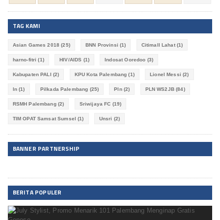
TAG KAMI
Asian Games 2018
(25)
BNN Provinsi
(1)
Citimall Lahat
(1)
harno-fitri
(1)
HIV/AIDS
(1)
Indosat Ooredoo
(3)
Kabupaten PALI
(2)
KPU Kota Palembang
(1)
Lionel Messi
(2)
ln
(1)
Pilkada Palembang
(25)
Pln
(2)
PLN WS2JB
(84)
RSMH Palembang
(2)
Sriwijaya FC
(19)
TIM OPAT Samsat Sumsel
(1)
Unsri
(2)
BANNER PARTNERSHIP
BERITA POPULER