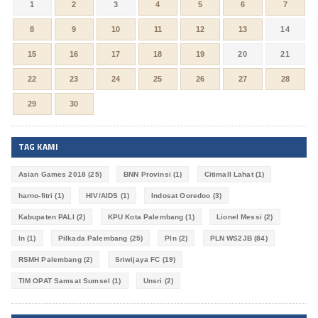
1
2
3
4
5
6
7
8
9
10
11
12
13
14
15
16
17
18
19
20
21
22
23
24
25
26
27
28
29
30
TAG KAMI
Asian Games 2018
(25)
BNN Provinsi
(1)
Citimall Lahat
(1)
harno-fitri
(1)
HIV/AIDS
(1)
Indosat Ooredoo
(3)
Kabupaten PALI
(2)
KPU Kota Palembang
(1)
Lionel Messi
(2)
ln
(1)
Pilkada Palembang
(25)
Pln
(2)
PLN WS2JB
(84)
RSMH Palembang
(2)
Sriwijaya FC
(19)
TIM OPAT Samsat Sumsel
(1)
Unsri
(2)