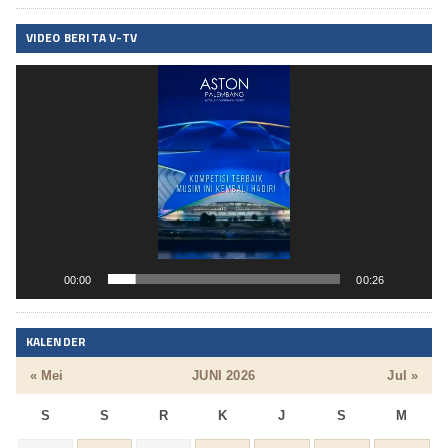
VIDEO BERITA V-TV
Pemutar
Video
00:00
00:26
KALENDER
« Mei
JUNI 2026
Jul »
S
S
R
K
J
S
M