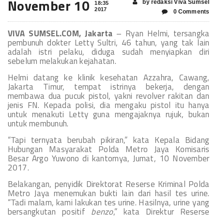
November 10
by redaksi Viva Sumsel
18:35
2017
0 Comments
VIVA SUMSEL.COM, Jakarta
– Ryan Helmi, tersangka
pembunuh dokter Letty Sultri, 46 tahun, yang tak lain
adalah istri pelaku, diduga sudah menyiapkan diri
sebelum melakukan kejahatan.
Helmi datang ke klinik kesehatan Azzahra, Cawang,
Jakarta Timur, tempat istrinya bekerja, dengan
membawa dua pucuk pistol, yakni revolver rakitan dan
jenis FN. Kepada polisi, dia mengaku pistol itu hanya
untuk menakuti Letty guna mengajaknya rujuk, bukan
untuk membunuh.
“Tapi ternyata berubah pikiran,” kata Kepala Bidang
Hubungan Masyarakat Polda Metro Jaya Komisaris
Besar Argo Yuwono di kantornya, Jumat, 10 November
2017.
Belakangan, penyidik Direktorat Reserse Kriminal Polda
Metro Jaya menemukan bukti lain dari hasil tes urine.
“Tadi malam, kami lakukan tes urine. Hasilnya, urine yang
bersangkutan positif
benzo
,” kata Direktur Reserse