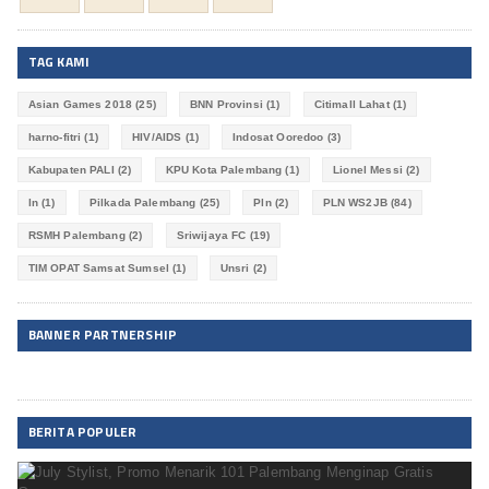
TAG KAMI
Asian Games 2018
(25)
BNN Provinsi
(1)
Citimall Lahat
(1)
harno-fitri
(1)
HIV/AIDS
(1)
Indosat Ooredoo
(3)
Kabupaten PALI
(2)
KPU Kota Palembang
(1)
Lionel Messi
(2)
ln
(1)
Pilkada Palembang
(25)
Pln
(2)
PLN WS2JB
(84)
RSMH Palembang
(2)
Sriwijaya FC
(19)
TIM OPAT Samsat Sumsel
(1)
Unsri
(2)
BANNER PARTNERSHIP
BERITA POPULER