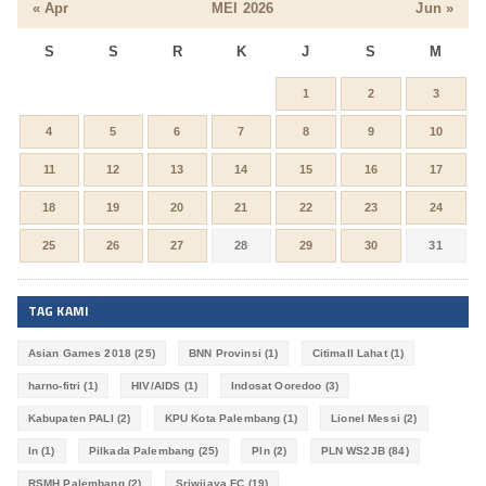
« Apr
MEI 2026
Jun »
S
S
R
K
J
S
M
1
2
3
4
5
6
7
8
9
10
11
12
13
14
15
16
17
18
19
20
21
22
23
24
25
26
27
28
29
30
31
TAG KAMI
Asian Games 2018
(25)
BNN Provinsi
(1)
Citimall Lahat
(1)
harno-fitri
(1)
HIV/AIDS
(1)
Indosat Ooredoo
(3)
Kabupaten PALI
(2)
KPU Kota Palembang
(1)
Lionel Messi
(2)
ln
(1)
Pilkada Palembang
(25)
Pln
(2)
PLN WS2JB
(84)
RSMH Palembang
(2)
Sriwijaya FC
(19)