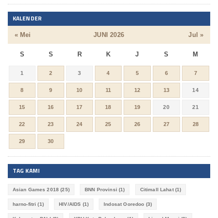
KALENDER
« Mei
JUNI 2026
Jul »
S
S
R
K
J
S
M
1
2
3
4
5
6
7
8
9
10
11
12
13
14
15
16
17
18
19
20
21
22
23
24
25
26
27
28
29
30
TAG KAMI
Asian Games 2018
(25)
BNN Provinsi
(1)
Citimall Lahat
(1)
harno-fitri
(1)
HIV/AIDS
(1)
Indosat Ooredoo
(3)