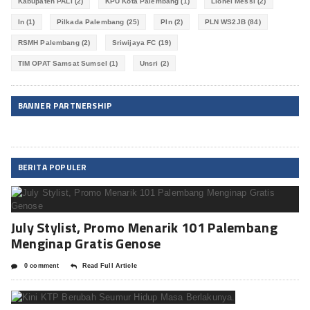
Kabupaten PALI
(2)
KPU Kota Palembang
(1)
Lionel Messi
(2)
ln
(1)
Pilkada Palembang
(25)
Pln
(2)
PLN WS2JB
(84)
RSMH Palembang
(2)
Sriwijaya FC
(19)
TIM OPAT Samsat Sumsel
(1)
Unsri
(2)
BANNER PARTNERSHIP
BERITA POPULER
July Stylist, Promo Menarik 101 Palembang
Menginap Gratis Genose
0 comment
Read Full Article