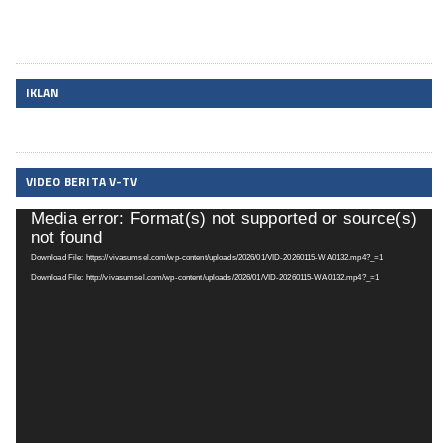
IKLAN
VIDEO BERITA V-TV
Media error: Format(s) not supported or source(s)
Pemutar
not found
Video
Download File: https://vivasumsel.com/wp-content/uploads/2026/01/VID-20260115-WA0132.mp4?_=1
Download File: http://vivasumsel.com/wp-content/uploads/2026/01/VID-20260115-WA0132.mp4?_=1