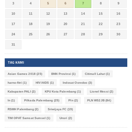
3
4
5
6
7
8
9
10
11
12
13
14
15
16
17
18
19
20
21
22
23
24
25
26
27
28
29
30
31
TAG KAMI
Asian Games 2018
(25)
BNN Provinsi
(1)
Citimall Lahat
(1)
harno-fitri
(1)
HIV/AIDS
(1)
Indosat Ooredoo
(3)
Kabupaten PALI
(2)
KPU Kota Palembang
(1)
Lionel Messi
(2)
ln
(1)
Pilkada Palembang
(25)
Pln
(2)
PLN WS2JB
(84)
RSMH Palembang
(2)
Sriwijaya FC
(19)
TIM OPAT Samsat Sumsel
(1)
Unsri
(2)