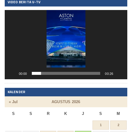
VIDEO BERITA V-TV
Pemutar
Video
00:00
00:26
KALENDER
« Jul
AGUSTUS 2026
S
S
R
K
J
S
M
1
2