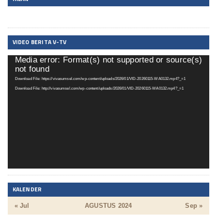
VIDEO BERITA V-TV
Media error: Format(s) not supported or source(s)
Pemutar
not found
Video
Download File: https://vivasumsel.com/wp-content/uploads/2026/01/VID-20260115-WA0132.mp4?_=1
Download File: http://vivasumsel.com/wp-content/uploads/2026/01/VID-20260115-WA0132.mp4?_=1
KALENDER
« Jul
AGUSTUS 2024
Sep »