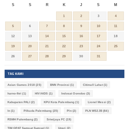
S
S
R
K
J
S
M
1
2
3
4
5
6
7
8
9
10
11
12
13
14
15
16
17
18
19
20
21
22
23
24
25
26
27
28
29
30
31
TAG KAMI
Asian Games 2018
(25)
BNN Provinsi
(1)
Citimall Lahat
(1)
harno-fitri
(1)
HIV/AIDS
(1)
Indosat Ooredoo
(3)
Kabupaten PALI
(2)
KPU Kota Palembang
(1)
Lionel Messi
(2)
ln
(1)
Pilkada Palembang
(25)
Pln
(2)
PLN WS2JB
(84)
RSMH Palembang
(2)
Sriwijaya FC
(19)
TIM OPAT Samsat Sumsel
(1)
Unsri
(2)