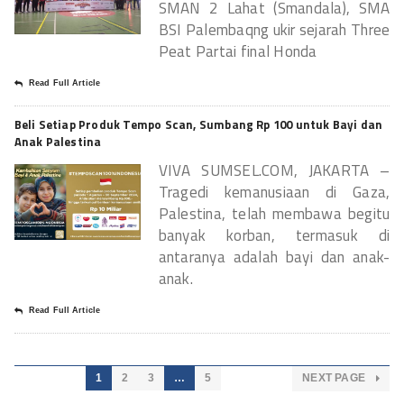
SMAN 2 Lahat (Smandala), SMA
BSI Palembaqng ukir sejarah Three
Peat Partai final Honda
Read Full Article
Beli Setiap Produk Tempo Scan, Sumbang Rp 100 untuk Bayi dan
Anak Palestina
VIVA SUMSEL.COM, JAKARTA –
Tragedi kemanusiaan di Gaza,
Palestina, telah membawa begitu
banyak korban, termasuk di
antaranya adalah bayi dan anak-
anak.
Read Full Article
1
2
3
…
5
NEXT PAGE