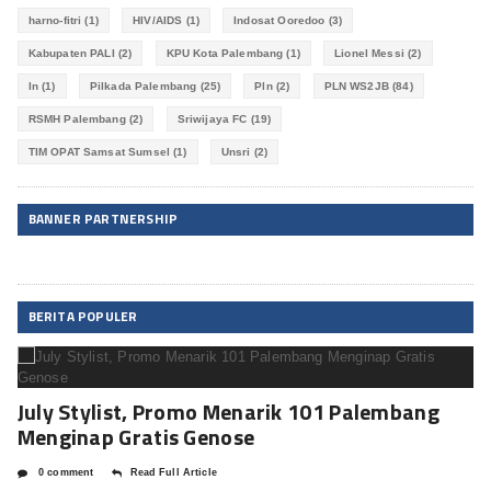
harno-fitri
(1)
HIV/AIDS
(1)
Indosat Ooredoo
(3)
Kabupaten PALI
(2)
KPU Kota Palembang
(1)
Lionel Messi
(2)
ln
(1)
Pilkada Palembang
(25)
Pln
(2)
PLN WS2JB
(84)
RSMH Palembang
(2)
Sriwijaya FC
(19)
TIM OPAT Samsat Sumsel
(1)
Unsri
(2)
BANNER PARTNERSHIP
BERITA POPULER
July Stylist, Promo Menarik 101 Palembang
Menginap Gratis Genose
0 comment
Read Full Article