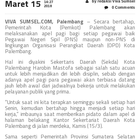
Maret 15
by redaksi Viva Sumsel
14:27
2018
0 Comments
VIVA SUMSEL.COM, Palembang
– Secara bertahap,
Pemerintah Kota (Pemkot) Palembang akan
melaksanakan apel pagi bagi setiap pegawai baik
Pegawai Negeri Sipil (PNS) maupun non-PNS di
lingkungan Organisasi Perangkat Daerah (OPD) Kota
Palembang.
Hal ini diyakini Sekertaris Daerah (Sekda) Kota
Palembang Harobin Mastofa sebagai salah satu acuan
untuk lebih menjadikan diri lebih disiplin, sebab dengan
adanya apel pagi para pegawai akan terbiasa datang
jauh lebih awal dari jadwalnya bekerja untuk melakukan
pelayanan publik yang prima.
“Untuk saat ini kita terapkan seminggu sekali setiap hari
Senin, kemudian bertahap hingga menjadi setiap hari
kerja,” imbaunya saat memberikan pidato dalam apel di
halaman belakang Kantor Sekertariat Daerah Kota
Palembang di jalan merdeka, Kamis (15/3).
Sama seperti Pemerintah Provinsi Sumatera Selatan