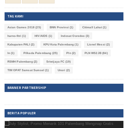
TAG KAMI
Asian Games 2018
(25)
BNN Provinsi
(1)
Citimall Lahat
(1)
harno-fitri
(1)
HIV/AIDS
(1)
Indosat Ooredoo
(3)
Kabupaten PALI
(2)
KPU Kota Palembang
(1)
Lionel Messi
(2)
ln
(1)
Pilkada Palembang
(25)
Pln
(2)
PLN WS2JB
(84)
RSMH Palembang
(2)
Sriwijaya FC
(19)
TIM OPAT Samsat Sumsel
(1)
Unsri
(2)
BANNER PARTNERSHIP
BERITA POPULER