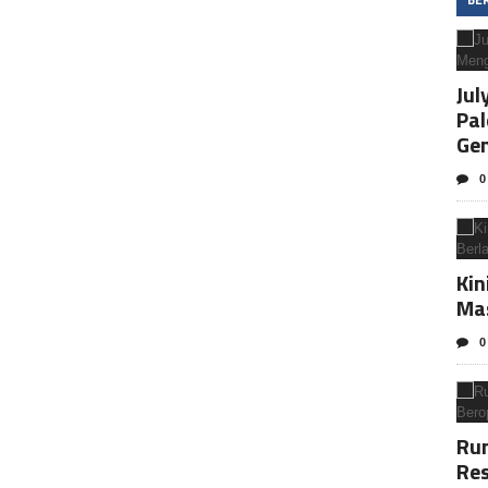
Jul
Pa
Ge
0
Kin
Ma
0
Rum
Res