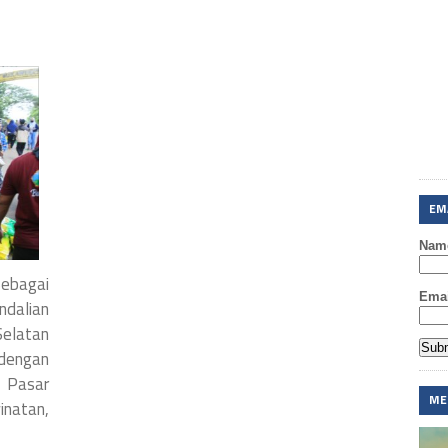
EM
Nam
ebagai
Emai
dalian
Selatan
dengan
 Pasar
ME
atan,