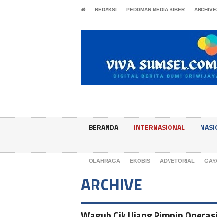
REDAKSI
PEDOMAN MEDIA SIBER
ARCHIVE
BERANDA
INTERNASIONAL
NASI
OLAHRAGA
EKOBIS
ADVETORIAL
GAY
ARCHIVE
Wagub Cik Ujang Pimpin Operas