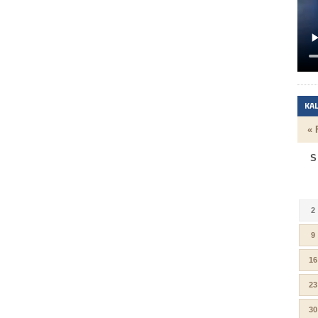
KA
« 
S
2
9
16
23
30