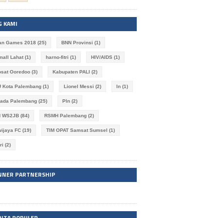
G KAMI
an Games 2018
(25)
BNN Provinsi
(1)
imall Lahat
(1)
harno-fitri
(1)
HIV/AIDS
(1)
osat Ooredoo
(3)
Kabupaten PALI
(2)
 Kota Palembang
(1)
Lionel Messi
(2)
ln
(1)
kada Palembang
(25)
Pln
(2)
N WS2JB
(84)
RSMH Palembang
(2)
wijaya FC
(19)
TIM OPAT Samsat Sumsel
(1)
ri
(2)
NNER PARTNERSHIP
RITA POPULER