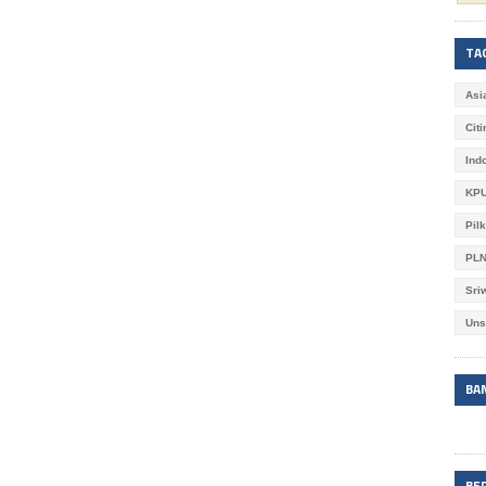
TA
Asi
Cit
Ind
KPU
Pil
PL
Sri
Uns
BA
BE