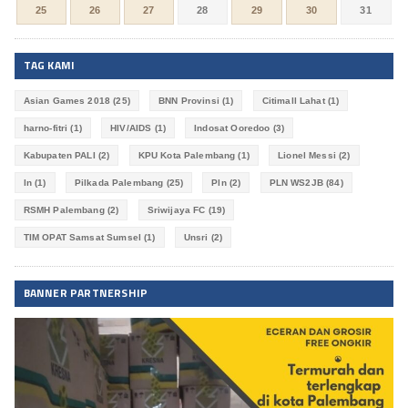
25
26
27
28
29
30
31
TAG KAMI
Asian Games 2018
(25)
BNN Provinsi
(1)
Citimall Lahat
(1)
harno-fitri
(1)
HIV/AIDS
(1)
Indosat Ooredoo
(3)
Kabupaten PALI
(2)
KPU Kota Palembang
(1)
Lionel Messi
(2)
ln
(1)
Pilkada Palembang
(25)
Pln
(2)
PLN WS2JB
(84)
RSMH Palembang
(2)
Sriwijaya FC
(19)
TIM OPAT Samsat Sumsel
(1)
Unsri
(2)
BANNER PARTNERSHIP