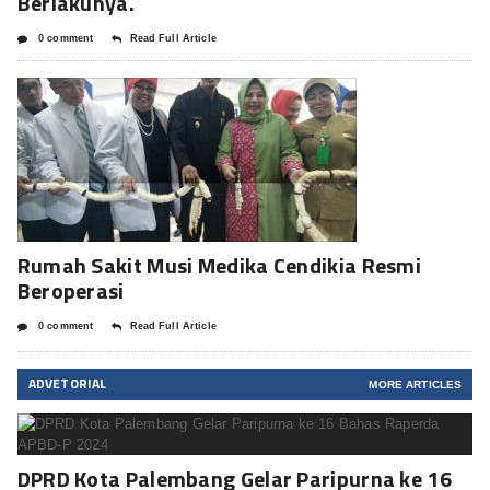
Berlakunya.
0 comment
Read Full Article
Rumah Sakit Musi Medika Cendikia Resmi
Beroperasi
0 comment
Read Full Article
ADVETORIAL
MORE ARTICLES
DPRD Kota Palembang Gelar Paripurna ke 16