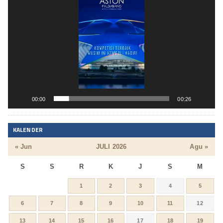
Video
00:00
00:26
KALENDER
« Jun
JULI 2026
Agu »
S
S
R
K
J
S
M
1
2
3
4
5
6
7
8
9
10
11
12
13
14
15
16
17
18
19