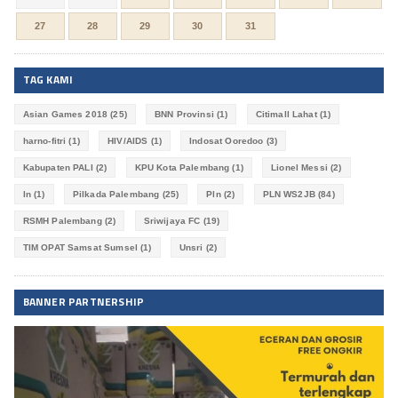
27
28
29
30
31
TAG KAMI
Asian Games 2018
(25)
BNN Provinsi
(1)
Citimall Lahat
(1)
harno-fitri
(1)
HIV/AIDS
(1)
Indosat Ooredoo
(3)
Kabupaten PALI
(2)
KPU Kota Palembang
(1)
Lionel Messi
(2)
ln
(1)
Pilkada Palembang
(25)
Pln
(2)
PLN WS2JB
(84)
RSMH Palembang
(2)
Sriwijaya FC
(19)
TIM OPAT Samsat Sumsel
(1)
Unsri
(2)
BANNER PARTNERSHIP