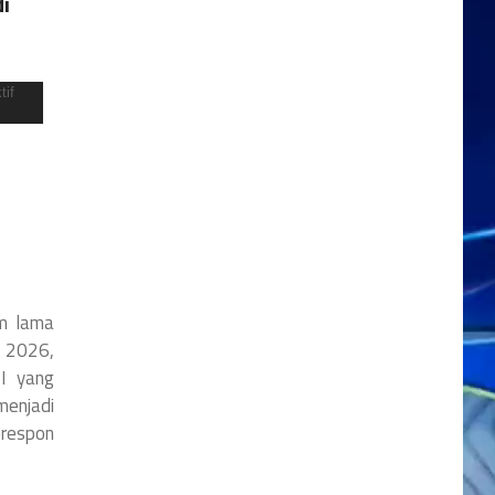
i
m lama
l 2026,
I yang
enjadi
respon