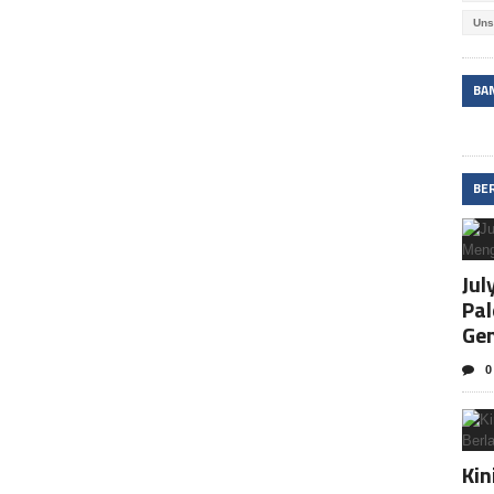
Uns
BA
BE
Jul
Pa
Ge
0
Kin