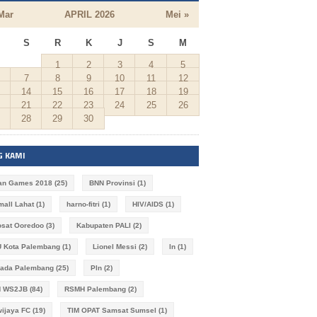
Mar
APRIL 2026
Mei »
S
R
K
J
S
M
1
2
3
4
5
7
8
9
10
11
12
14
15
16
17
18
19
21
22
23
24
25
26
28
29
30
G KAMI
an Games 2018
(25)
BNN Provinsi
(1)
imall Lahat
(1)
harno-fitri
(1)
HIV/AIDS
(1)
osat Ooredoo
(3)
Kabupaten PALI
(2)
 Kota Palembang
(1)
Lionel Messi
(2)
ln
(1)
kada Palembang
(25)
Pln
(2)
N WS2JB
(84)
RSMH Palembang
(2)
wijaya FC
(19)
TIM OPAT Samsat Sumsel
(1)