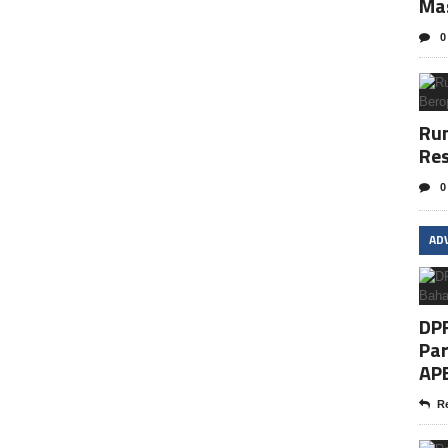
Ma
0
Rum
Res
0
AD
DP
Par
AP
Re