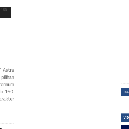
 Astra
ilihan
emium
lo 160.
IK
arakter
VI