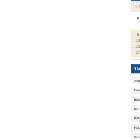
« 
S
6
13
20
27
TA
Asi
Cit
Ind
KPU
Pil
PL
Sri