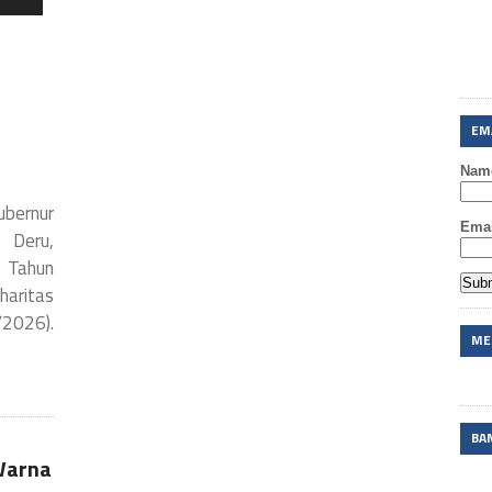
EM
Nam
bernur
Emai
 Deru,
0 Tahun
haritas
/2026).
ME
BA
Warna