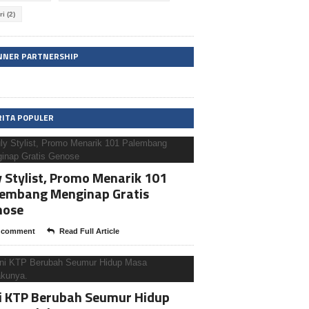
ri
(2)
NNER PARTNERSHIP
RITA POPULER
y Stylist, Promo Menarik 101
lembang Menginap Gratis
nose
 comment
Read Full Article
i KTP Berubah Seumur Hidup