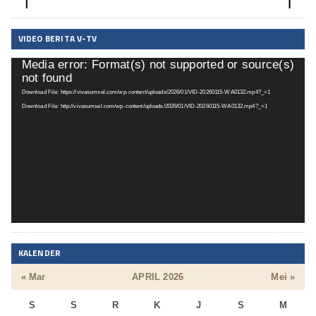
VIDEO BERITA V-TV
Media error: Format(s) not supported or source(s)
Pemutar
not found
Video
Download File: https://vivasumsel.com/wp-content/uploads/2026/01/VID-20260115-WA0132.mp4?_=1
Download File: http://vivasumsel.com/wp-content/uploads/2026/01/VID-20260115-WA0132.mp4?_=1
KALENDER
« Mar
APRIL 2026
Mei »
S
S
R
K
J
S
M