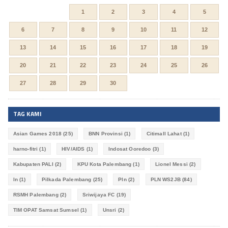
1
2
3
4
5
6
7
8
9
10
11
12
13
14
15
16
17
18
19
20
21
22
23
24
25
26
27
28
29
30
TAG KAMI
Asian Games 2018
(25)
BNN Provinsi
(1)
Citimall Lahat
(1)
harno-fitri
(1)
HIV/AIDS
(1)
Indosat Ooredoo
(3)
Kabupaten PALI
(2)
KPU Kota Palembang
(1)
Lionel Messi
(2)
ln
(1)
Pilkada Palembang
(25)
Pln
(2)
PLN WS2JB
(84)
RSMH Palembang
(2)
Sriwijaya FC
(19)
TIM OPAT Samsat Sumsel
(1)
Unsri
(2)